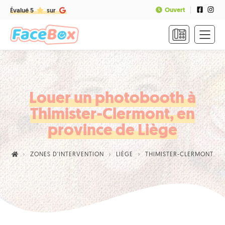
Ouvert
Évalué 5
sur
ACCUEIL
FORMULES
&
TARIFS
Louer un photobooth à
Thimister-Clermont, en
FAQ
province de Liège
CONTACT
ZONES D'INTERVENTION
LIÈGE
THIMISTER-CLERMONT
NOUS
APPELER
RÉSERVER