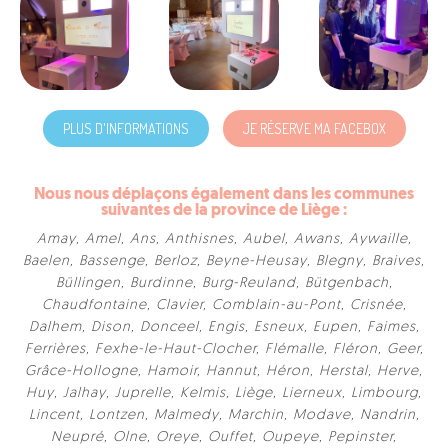
PLUS D'INFORMATIONS
JE RÉSERVE MA FACEBOX
Nous nous déplaçons également dans les communes
suivantes de la province de Liège :
Amay
,
Amel
,
Ans
,
Anthisnes
,
Aubel
,
Awans
,
Aywaille
,
Baelen
,
Bassenge
,
Berloz
,
Beyne-Heusay
,
Blegny
,
Braives
,
Büllingen
,
Burdinne
,
Burg-Reuland
,
Bütgenbach
,
Chaudfontaine
,
Clavier
,
Comblain-au-Pont
,
Crisnée
,
Dalhem
,
Dison
,
Donceel
,
Engis
,
Esneux
,
Eupen
,
Faimes
,
Ferrières
,
Fexhe-le-Haut-Clocher
,
Flémalle
,
Fléron
,
Geer
,
Grâce-Hollogne
,
Hamoir
,
Hannut
,
Héron
,
Herstal
,
Herve
,
Huy
,
Jalhay
,
Juprelle
,
Kelmis
,
Liège
,
Lierneux
,
Limbourg
,
Lincent
,
Lontzen
,
Malmedy
,
Marchin
,
Modave
,
Nandrin
,
Neupré
,
Olne
,
Oreye
,
Ouffet
,
Oupeye
,
Pepinster
,