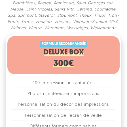
Plombières
,
Raeren
,
Remicourt
,
Saint-Georges-sur-
Meuse
,
Saint-Nicolas
,
Sankt Vith
,
Seraing
,
Soumagne
,
Spa
,
Sprimont
,
Stavelot
,
Stoumont
,
Theux
,
Tinlot
,
Trois-
Ponts
,
Trooz
,
Verlaine
,
Verviers
,
Villers-le-Bouillet
,
Visé
,
FORMULE RECOMMANDÉE
Waimes
,
Wanze
,
Waremme
,
Wasseiges
,
Welkenraedt
.
DELUXE BOX
300€
400 impressions instantanées
Photos illimitées sans impressions
Personnalisation du décor des impressions
Personnalisation de l'écran de veille
Différents formats combinables
1, 2, 3 ou 4 photos par format
Accessoires fun