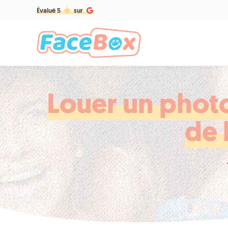
Évalué 5
sur
Louer un phot
de 