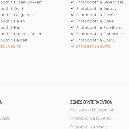
ooth à Dilsen-Stokkem
Photobooth à Daverdisse
booth à Genk
Photobooth à Durbuy
booth à Gingelom
Photobooth à Erezée
ooth à Halen
Photobooth à Etalle
booth à Ham
Photobooth à Fauvillers
booth à Hamont-Achel
Photobooth à Florenville
ooth à Hasselt
Photobooth à Gouvy
ER LA SUITE
AFFICHER LA SUITE
ON
ZONES D'INTERVENTION
Nos zones d'intervention
tarifs
Photobooth à Bruxelles
Photobooth à Wavre