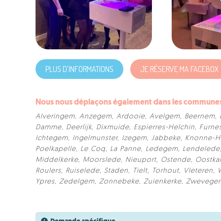
PLUS D'INFORMATIONS
JE RÉSERVE MA FACEBOX
Nous nous déplaçons également dans les communes s
Alveringem
,
Anzegem
,
Ardooie
,
Avelgem
,
Beernem
,
Damme
,
Deerlijk
,
Dixmuide
,
Espierres-Helchin
,
Furne
Ichtegem
,
Ingelmunster
,
Izegem
,
Jabbeke
,
Knonne-He
Poelkapelle
,
Le Coq
,
La Panne
,
Ledegem
,
Lendelede
Middelkerke
,
Moorslede
,
Nieuport
,
Ostende
,
Oostk
Roulers
,
Ruiselede
,
Staden
,
Tielt
,
Torhout
,
Vleteren
,
Ypres
,
Zedelgem
,
Zonnebeke
,
Zuienkerke
,
Zwevege