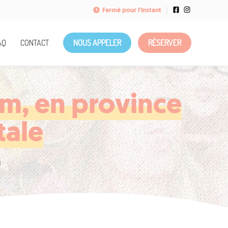
Fermé pour l'instant
AQ
CONTACT
NOUS APPELER
RÉSERVER
m, en province
tale
M