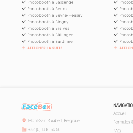
Photobooth à Bassenge
Photob
Photobooth à Berloz
Photo
Photobooth à Beyne-Heusay
Photo
Photobooth à Blegny
Photob
Photobooth à Braives
Photo
Photobooth à Büllingen
Photo
Photobooth à Burdinne
Photob
AFFICHER LA SUITE
AFFICH
NAVIGATI
Accueil
Mont-Saint-Guibert, Belgique
Formules & 
+32 (0) 10 81 30 56
FAQ