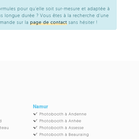
ormules pour qu'elle soit sur-mesure et adaptée à
s longue durée ? Vous êtes à la recherche d'une
emande sur la
page de contact
sans hésiter !
Namur
Photobooth à Andenne
d
Photobooth à Anhée
âteau
Photobooth à Assesse
Photobooth à Beauraing