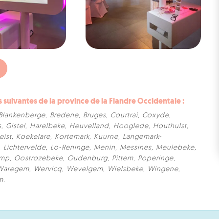
uivantes de la province de la Flandre Occidentale :
Blankenberge
,
Bredene
,
Bruges
,
Courtrai
,
Coxyde
,
s
,
Gistel
,
Harelbeke
,
Heuvelland
,
Hooglede
,
Houthulst
,
ist
,
Koekelare
,
Kortemark
,
Kuurne
,
Langemark-
,
Lichtervelde
,
Lo-Reninge
,
Menin
,
Messines
,
Meulebeke
,
amp
,
Oostrozebeke
,
Oudenburg
,
Pittem
,
Poperinge
,
Waregem
,
Wervicq
,
Wevelgem
,
Wielsbeke
,
Wingene
,
m
.