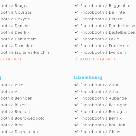
ooth à Bruges
Photobooth à Buggenhout
ooth à Courtrai
Photobooth à De Pinte
booth à Coxyde
Photobooth à Deinze
booth à Damme
Photobooth à Denderleeuw
ooth à Deerlijk
Photobooth à Destelbergen
booth à Dentergem
Photobooth à Eeklo
ooth à Dixmuide
Photobooth à Erpe-Mere
ooth à Espierres-Helchin
Photobooth à Evergem
ER LA SUITE
AFFICHER LA SUITE
g
Luxembourg
ooth à Alken
Photobooth à Arlon
ooth à As
Photobooth à Attert
ooth à Beringen
Photobooth à Aubange
ooth à Bilzen
Photobooth à Bastogne
ooth à Bocholt
Photobooth à Bertogne
ooth à Bourg-Léopold
Photobooth à Bertrix
ooth à Bree
Photobooth à Bouillon
booth à Diepenbeek
Photobooth à Chiny