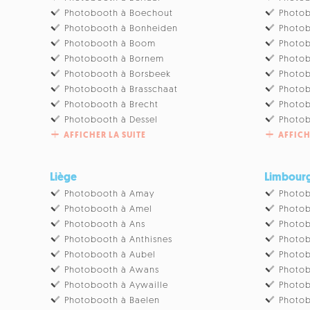
Photobooth à Boechout
Photob
Photobooth à Bonheiden
Photob
Photobooth à Boom
Photo
Photobooth à Bornem
Photo
Photobooth à Borsbeek
Photob
Photobooth à Brasschaat
Photo
Photobooth à Brecht
Photob
Photobooth à Dessel
Photob
AFFICHER LA SUITE
AFFICH
Liège
Limbour
Photobooth à Amay
Photob
Photobooth à Amel
Photob
Photobooth à Ans
Photob
Photobooth à Anthisnes
Photob
Photobooth à Aubel
Photob
Photobooth à Awans
Photob
Photobooth à Aywaille
Photob
Photobooth à Baelen
Photo