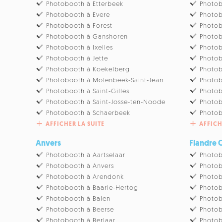
Photobooth à Etterbeek
Photob
Photobooth à Evere
Photob
Photobooth à Forest
Photob
Photobooth à Ganshoren
Photob
Photobooth à Ixelles
Photob
Photobooth à Jette
Photo
Photobooth à Koekelberg
Photob
Photobooth à Molenbeek-Saint-Jean
Photo
Photobooth à Saint-Gilles
Photob
Photobooth à Saint-Josse-ten-Noode
Photob
Photobooth à Schaerbeek
Photo
AFFICHER LA SUITE
AFFICH
Anvers
Flandre 
Photobooth à Aartselaar
Photob
Photobooth à Anvers
Photo
Photobooth à Arendonk
Photob
Photobooth à Baarle-Hertog
Photo
Photobooth à Balen
Photo
Photobooth à Beerse
Photob
Photobooth à Berlaar
Photob