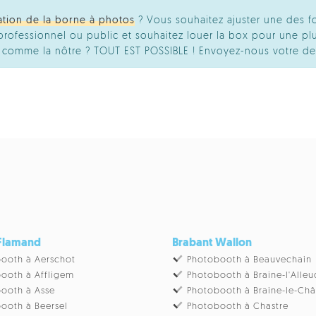
ation de la borne à photos
? Vous souhaitez ajuster une des f
ofessionnel ou public et souhaitez louer la box pour une plu
té comme la nôtre ? TOUT EST POSSIBLE ! Envoyez-nous votre d
 Flamand
Brabant Wallon
ooth à Aerschot
Photobooth à Beauvechain
ooth à Affligem
Photobooth à Braine-l'Alleu
ooth à Asse
Photobooth à Braine-le-Ch
ooth à Beersel
Photobooth à Chastre