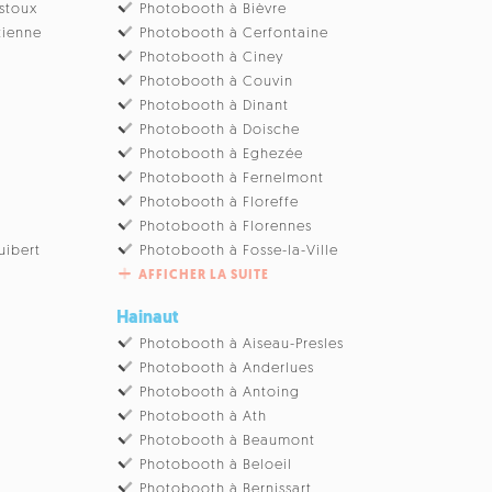
stoux
Photobooth à Bièvre
tienne
Photobooth à Cerfontaine
Photobooth à Ciney
u
Photobooth à Couvin
Photobooth à Dinant
Photobooth à Doische
Photobooth à Eghezée
Photobooth à Fernelmont
Photobooth à Floreffe
Photobooth à Florennes
uibert
Photobooth à Fosse-la-Ville
AFFICHER LA SUITE
Hainaut
Photobooth à Aiseau-Presles
Photobooth à Anderlues
Photobooth à Antoing
Photobooth à Ath
Photobooth à Beaumont
Photobooth à Beloeil
Photobooth à Bernissart