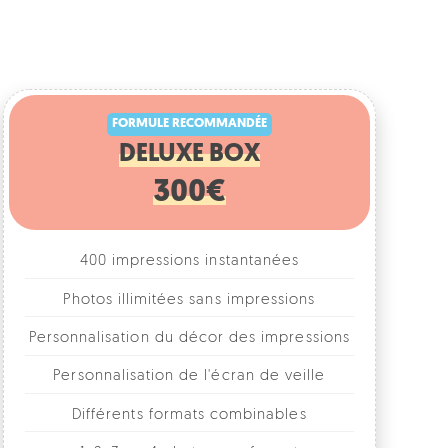
FORMULE RECOMMANDÉE
DELUXE BOX
300€
400 impressions instantanées
Photos illimitées sans impressions
rsonnalisation du décor des impressions
Personnalisation de l'écran de veille
Différents formats combinables
1, 2, 3 ou 4 photos par format
Accessoires fun