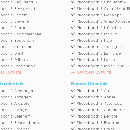
ooth à Begijnendijk
Photobooth à Chaumont-Gi
ooth à Bekkevoort
Photobooth à Court-Saint-E
ooth à Bertem
Photobooth à Genappe
ooth à Biévène
Photobooth à Grez-Doicea
ooth à Bierbeek
Photobooth à Hélécine
booth à Boortmeerbeek
Photobooth à Incourt
ooth à Boutersem
Photobooth à Ittre
booth à Crainhem
Photobooth à Jodoigne
ooth à Diest
Photobooth à La Hulpe
ooth à Dilbeek
Photobooth à Lasne
booth à Drogenbos
Photobooth à Mont-Saint-G
ER LA SUITE
AFFICHER LA SUITE
Occidentale
Flandre Orientale
ooth à Alveringem
Photobooth à Alost
booth à Anzegem
Photobooth à Aalter
ooth à Ardooie
Photobooth à Assenede
booth à Avelgem
Photobooth à Audenarde
booth à Beernem
Photobooth à Berlare
ooth à Blankenberge
Photobooth à Beveren
ooth à Bredene
Photobooth à Brakel