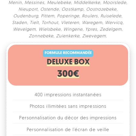
Menin
,
Messines
,
Meulebeke
,
Middelkerke
,
Moorslede
,
Nieuport
,
Ostende
,
Oostkamp
,
Oostrozebeke
,
Oudenburg
,
Pittem
,
Poperinge
,
Roulers
,
Ruiselede
,
Staden
,
Tielt
,
Torhout
,
Vleteren
,
Waregem
,
Wervicq
,
Wevelgem
,
Wielsbeke
,
Wingene
,
Ypres
,
Zedelgem
,
FORMULE RECOMMANDÉE
Zonnebeke
,
Zuienkerke
,
Zwevegem
.
DELUXE BOX
300€
400 impressions instantanées
Photos illimitées sans impressions
Personnalisation du décor des impressions
Personnalisation de l'écran de veille
Différents formats combinables
1, 2, 3 ou 4 photos par format