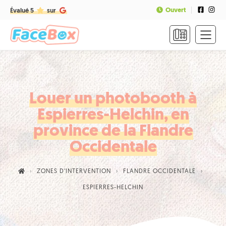
Ouvert
Évalué 5
sur
ACCUEIL
FORMULES
&
TARIFS
Louer un photobooth à
Espierres-Helchin, en
FAQ
province de la Flandre
CONTACT
Occidentale
NOUS
ZONES D'INTERVENTION
FLANDRE OCCIDENTALE
APPELER
ESPIERRES-HELCHIN
RÉSERVER