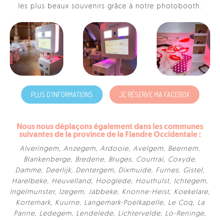
les plus beaux souvenirs grâce à notre photobooth.
PLUS D'INFORMATIONS
JE RÉSERVE MA FACEBOX
Nous nous déplaçons également dans les communes
suivantes de la province de la Flandre Occidentale :
Alveringem
,
Anzegem
,
Ardooie
,
Avelgem
,
Beernem
,
Blankenberge
,
Bredene
,
Bruges
,
Courtrai
,
Coxyde
,
Damme
,
Deerlijk
,
Dentergem
,
Dixmuide
,
Furnes
,
Gistel
,
Harelbeke
,
Heuvelland
,
Hooglede
,
Houthulst
,
Ichtegem
,
Ingelmunster
,
Izegem
,
Jabbeke
,
Knonne-Heist
,
Koekelare
,
Kortemark
,
Kuurne
,
Langemark-Poelkapelle
,
Le Coq
,
La
Panne
,
Ledegem
,
Lendelede
,
Lichtervelde
,
Lo-Reninge
,