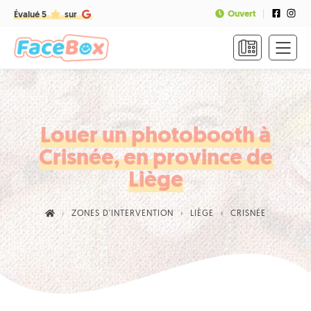
Ouvert
Évalué 5
sur
ACCUEIL
FORMULES
&
TARIFS
Louer un photobooth à
Crisnée, en province de
FAQ
Liège
CONTACT
ZONES D'INTERVENTION
LIÈGE
CRISNÉE
NOUS
APPELER
RÉSERVER