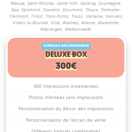
Meuse
,
Saint-Nicolas
,
Sankt Vith
,
Seraing
,
Soumagne
,
Spa
,
Sprimont
,
Stavelot
,
Stoumont
,
Theux
,
Thimister-
Clermont
,
Tinlot
,
Trois-Ponts
,
Trooz
,
Verlaine
,
Verviers
,
Villers-le-Bouillet
,
Visé
,
Waimes
,
Wanze
,
Waremme
,
FORMULE RECOMMANDÉE
Wasseiges
,
Welkenraedt
.
DELUXE BOX
300€
400 impressions instantanées
Photos illimitées sans impressions
Personnalisation du décor des impressions
Personnalisation de l'écran de veille
Différents formats combinables
1, 2, 3 ou 4 photos par format
Accessoires fun