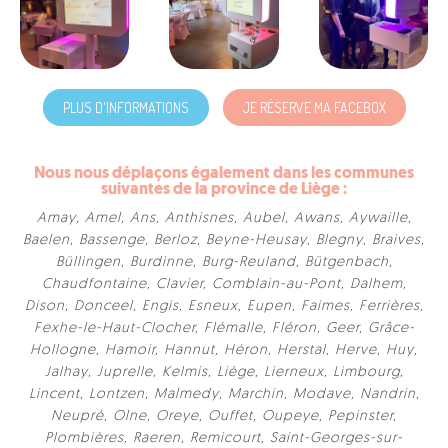
PLUS D'INFORMATIONS
JE RÉSERVE MA FACEBOX
Nous nous déplaçons également dans les communes
suivantes de la province de Liège :
Amay
,
Amel
,
Ans
,
Anthisnes
,
Aubel
,
Awans
,
Aywaille
,
Baelen
,
Bassenge
,
Berloz
,
Beyne-Heusay
,
Blegny
,
Braives
,
Büllingen
,
Burdinne
,
Burg-Reuland
,
Bütgenbach
,
Chaudfontaine
,
Clavier
,
Comblain-au-Pont
,
Dalhem
,
Dison
,
Donceel
,
Engis
,
Esneux
,
Eupen
,
Faimes
,
Ferrières
,
Fexhe-le-Haut-Clocher
,
Flémalle
,
Fléron
,
Geer
,
Grâce-
Hollogne
,
Hamoir
,
Hannut
,
Héron
,
Herstal
,
Herve
,
Huy
,
Jalhay
,
Juprelle
,
Kelmis
,
Liège
,
Lierneux
,
Limbourg
,
Lincent
,
Lontzen
,
Malmedy
,
Marchin
,
Modave
,
Nandrin
,
Neupré
,
Olne
,
Oreye
,
Ouffet
,
Oupeye
,
Pepinster
,
Plombières
,
Raeren
,
Remicourt
,
Saint-Georges-sur-