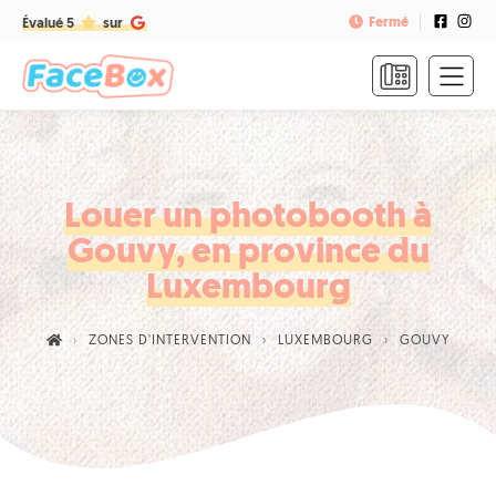
Fermé
Évalué 5
sur
ACCUEIL
FORMULES
&
TARIFS
Louer un photobooth à
Gouvy, en province du
FAQ
Luxembourg
CONTACT
ZONES D'INTERVENTION
LUXEMBOURG
GOUVY
NOUS
APPELER
RÉSERVER