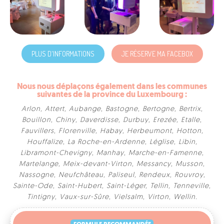
PLUS D'INFORMATIONS
JE RÉSERVE MA FACEBOX
Nous nous déplaçons également dans les communes
suivantes de la province du Luxembourg :
Arlon
,
Attert
,
Aubange
,
Bastogne
,
Bertogne
,
Bertrix
,
Bouillon
,
Chiny
,
Daverdisse
,
Durbuy
,
Erezée
,
Etalle
,
Fauvillers
,
Florenville
,
Habay
,
Herbeumont
,
Hotton
,
Houffalize
,
La Roche-en-Ardenne
,
Léglise
,
Libin
,
Libramont-Chevigny
,
Manhay
,
Marche-en-Famenne
,
Martelange
,
Meix-devant-Virton
,
Messancy
,
Musson
,
Nassogne
,
Neufchâteau
,
Paliseul
,
Rendeux
,
Rouvroy
,
Sainte-Ode
,
Saint-Hubert
,
Saint-Léger
,
Tellin
,
Tenneville
,
FORMULE RECOMMANDÉE
Tintigny
,
Vaux-sur-Sûre
,
Vielsalm
,
Virton
,
Wellin
.
DELUXE BOX