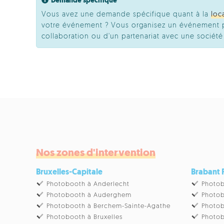
Demande spécifique
Vous avez une demande spécifique quant à la
loc
votre événement ? Vous organisez un événement pr
collaboration ou d'un partenariat avec une socié
Nos zones d'intervention
Bruxelles-Capitale
Brabant
Photobooth à Anderlecht
Photob
Photobooth à Auderghem
Photob
Photobooth à Berchem-Sainte-Agathe
Photob
Photobooth à Bruxelles
Photob