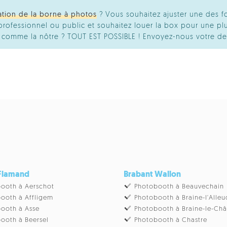
ation de la borne à photos
? Vous souhaitez ajuster une des f
ofessionnel ou public et souhaitez louer la box pour une plu
té comme la nôtre ? TOUT EST POSSIBLE ! Envoyez-nous votre d
 Flamand
Brabant Wallon
ooth à Aerschot
Photobooth à Beauvechain
ooth à Affligem
Photobooth à Braine-l'Alleu
ooth à Asse
Photobooth à Braine-le-Ch
ooth à Beersel
Photobooth à Chastre