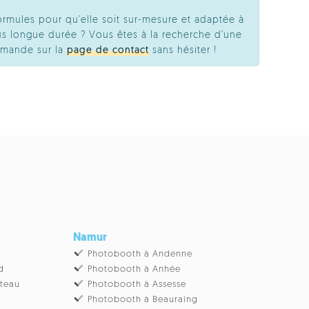
ormules pour qu'elle soit sur-mesure et adaptée à
s longue durée ? Vous êtes à la recherche d'une
emande sur la
page de contact
sans hésiter !
Namur
Photobooth à Andenne
d
Photobooth à Anhée
âteau
Photobooth à Assesse
Photobooth à Beauraing