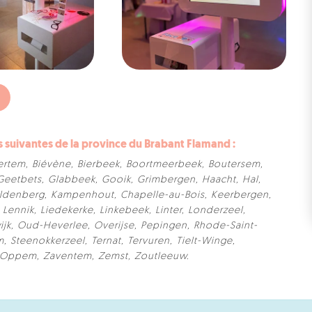
suivantes de la province du Brabant Flamand :
ertem
,
Biévène
,
Bierbeek
,
Boortmeerbeek
,
Boutersem
,
Geetbets
,
Glabbeek
,
Gooik
,
Grimbergen
,
Haacht
,
Hal
,
ldenberg
,
Kampenhout
,
Chapelle-au-Bois
,
Keerbergen
,
,
Lennik
,
Liedekerke
,
Linkebeek
,
Linter
,
Londerzeel
,
jk
,
Oud-Heverlee
,
Overijse
,
Pepingen
,
Rhode-Saint-
m
,
Steenokkerzeel
,
Ternat
,
Tervuren
,
Tielt-Winge
,
-Oppem
,
Zaventem
,
Zemst
,
Zoutleeuw
.