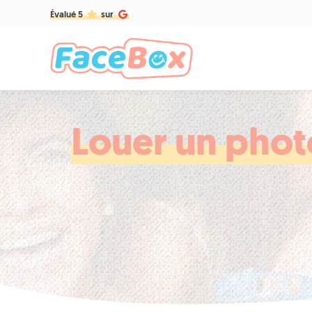
Évalué 5
sur
Louer un phot