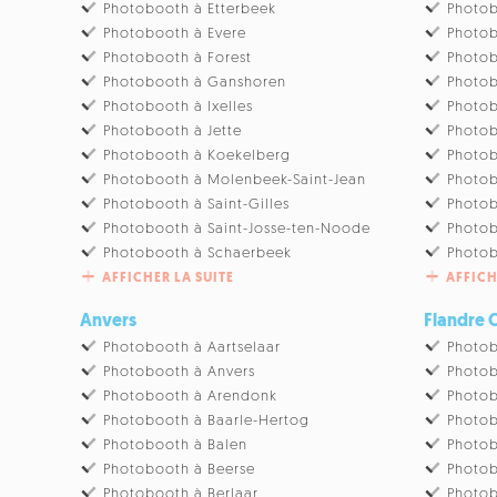
Photobooth à Etterbeek
Photob
Photobooth à Evere
Photob
Photobooth à Forest
Photob
Photobooth à Ganshoren
Photob
Photobooth à Ixelles
Photob
Photobooth à Jette
Photo
Photobooth à Koekelberg
Photob
Photobooth à Molenbeek-Saint-Jean
Photo
Photobooth à Saint-Gilles
Photob
Photobooth à Saint-Josse-ten-Noode
Photob
Photobooth à Schaerbeek
Photo
AFFICHER LA SUITE
AFFICH
Anvers
Flandre 
Photobooth à Aartselaar
Photob
Photobooth à Anvers
Photo
Photobooth à Arendonk
Photob
Photobooth à Baarle-Hertog
Photo
Photobooth à Balen
Photo
Photobooth à Beerse
Photob
Photobooth à Berlaar
Photob