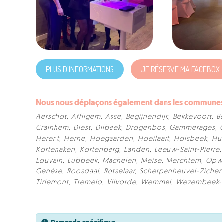
PLUS D'INFORMATIONS
JE RÉSERVE MA FACEBOX
Nous nous déplaçons également dans les communes 
Aerschot
,
Affligem
,
Asse
,
Begijnendijk
,
Bekkevoort
,
B
Crainhem
,
Diest
,
Dilbeek
,
Drogenbos
,
Gammerages
,
Herent
,
Herne
,
Hoegaarden
,
Hoeilaart
,
Holsbeek
,
Hu
Kortenaken
,
Kortenberg
,
Landen
,
Leeuw-Saint-Pierre
Louvain
,
Lubbeek
,
Machelen
,
Meise
,
Merchtem
,
Opwi
Genèse
,
Roosdaal
,
Rotselaar
,
Scherpenheuvel-Ziche
Tirlemont
,
Tremelo
,
Vilvorde
,
Wemmel
,
Wezembeek