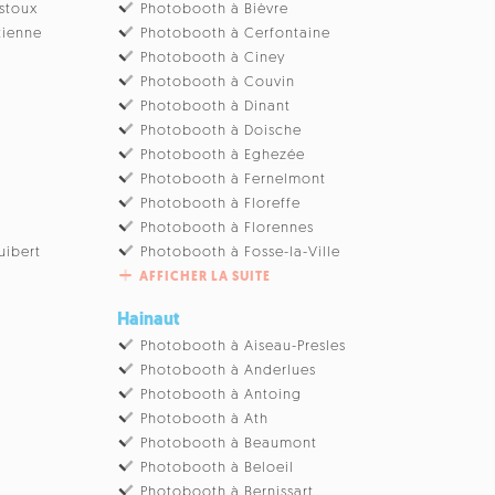
stoux
Photobooth à Bièvre
tienne
Photobooth à Cerfontaine
Photobooth à Ciney
u
Photobooth à Couvin
Photobooth à Dinant
Photobooth à Doische
Photobooth à Eghezée
Photobooth à Fernelmont
Photobooth à Floreffe
Photobooth à Florennes
uibert
Photobooth à Fosse-la-Ville
AFFICHER LA SUITE
Hainaut
Photobooth à Aiseau-Presles
Photobooth à Anderlues
Photobooth à Antoing
Photobooth à Ath
Photobooth à Beaumont
Photobooth à Beloeil
Photobooth à Bernissart