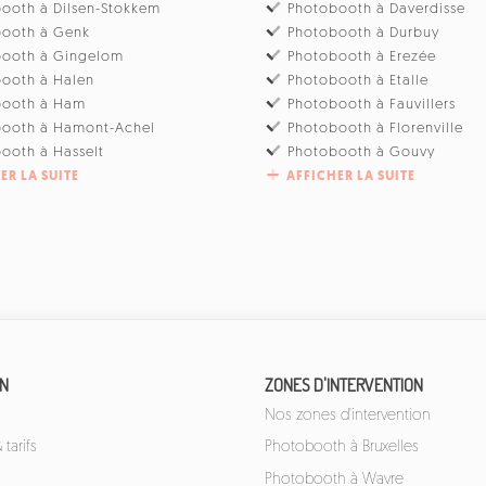
ooth à Dilsen-Stokkem
Photobooth à Daverdisse
booth à Genk
Photobooth à Durbuy
booth à Gingelom
Photobooth à Erezée
ooth à Halen
Photobooth à Etalle
booth à Ham
Photobooth à Fauvillers
booth à Hamont-Achel
Photobooth à Florenville
ooth à Hasselt
Photobooth à Gouvy
ER LA SUITE
AFFICHER LA SUITE
ON
ZONES D'INTERVENTION
Nos zones d'intervention
tarifs
Photobooth à Bruxelles
Photobooth à Wavre