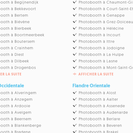
ooth à Begijnendijk
Photobooth à Chaumont-Gi
ooth à Bekkevoort
Photobooth à Court-Saint-E
ooth à Bertem
Photobooth à Genappe
ooth à Biévène
Photobooth à Grez-Doicea
ooth à Bierbeek
Photobooth à Hélécine
booth à Boortmeerbeek
Photobooth à Incourt
ooth à Boutersem
Photobooth à Ittre
booth à Crainhem
Photobooth à Jodoigne
ooth à Diest
Photobooth à La Hulpe
ooth à Dilbeek
Photobooth à Lasne
booth à Drogenbos
Photobooth à Mont-Saint-G
ER LA SUITE
AFFICHER LA SUITE
Occidentale
Flandre Orientale
ooth à Alveringem
Photobooth à Alost
booth à Anzegem
Photobooth à Aalter
ooth à Ardooie
Photobooth à Assenede
booth à Avelgem
Photobooth à Audenarde
booth à Beernem
Photobooth à Berlare
ooth à Blankenberge
Photobooth à Beveren
ooth à Bredene
Photobooth à Brakel