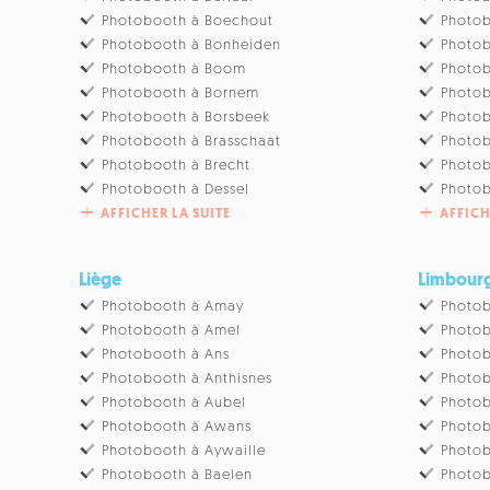
Photobooth à Boechout
Photob
Photobooth à Bonheiden
Photob
Photobooth à Boom
Photo
Photobooth à Bornem
Photo
Photobooth à Borsbeek
Photob
Photobooth à Brasschaat
Photo
Photobooth à Brecht
Photob
Photobooth à Dessel
Photob
AFFICHER LA SUITE
AFFICH
Liège
Limbour
Photobooth à Amay
Photob
Photobooth à Amel
Photob
Photobooth à Ans
Photob
Photobooth à Anthisnes
Photob
Photobooth à Aubel
Photob
Photobooth à Awans
Photob
Photobooth à Aywaille
Photob
Photobooth à Baelen
Photo