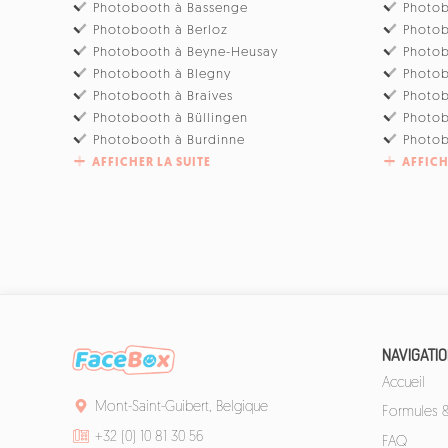
Photobooth à Bassenge
Photob
Photobooth à Berloz
Photo
Photobooth à Beyne-Heusay
Photo
Photobooth à Blegny
Photob
Photobooth à Braives
Photo
Photobooth à Büllingen
Photo
Photobooth à Burdinne
Photob
AFFICHER LA SUITE
AFFICH
NAVIGATI
Accueil
Mont-Saint-Guibert, Belgique
Formules & 
+32 (0) 10 81 30 56
FAQ