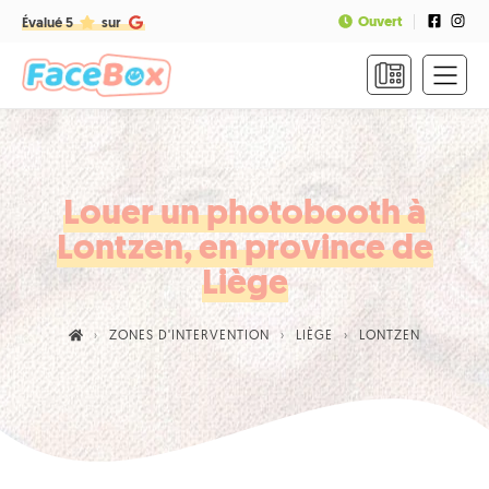
Ouvert
Évalué 5
sur
ACCUEIL
FORMULES
&
TARIFS
Louer un photobooth à
Lontzen, en province de
FAQ
Liège
CONTACT
ZONES D'INTERVENTION
LIÈGE
LONTZEN
NOUS
APPELER
RÉSERVER