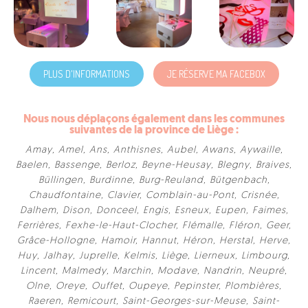
PLUS D'INFORMATIONS
JE RÉSERVE MA FACEBOX
Nous nous déplaçons également dans les communes
suivantes de la province de Liège :
Amay
,
Amel
,
Ans
,
Anthisnes
,
Aubel
,
Awans
,
Aywaille
,
Baelen
,
Bassenge
,
Berloz
,
Beyne-Heusay
,
Blegny
,
Braives
,
Büllingen
,
Burdinne
,
Burg-Reuland
,
Bütgenbach
,
Chaudfontaine
,
Clavier
,
Comblain-au-Pont
,
Crisnée
,
Dalhem
,
Dison
,
Donceel
,
Engis
,
Esneux
,
Eupen
,
Faimes
,
Ferrières
,
Fexhe-le-Haut-Clocher
,
Flémalle
,
Fléron
,
Geer
,
Grâce-Hollogne
,
Hamoir
,
Hannut
,
Héron
,
Herstal
,
Herve
,
Huy
,
Jalhay
,
Juprelle
,
Kelmis
,
Liège
,
Lierneux
,
Limbourg
,
Lincent
,
Malmedy
,
Marchin
,
Modave
,
Nandrin
,
Neupré
,
Olne
,
Oreye
,
Ouffet
,
Oupeye
,
Pepinster
,
Plombières
,
Raeren
,
Remicourt
,
Saint-Georges-sur-Meuse
,
Saint-