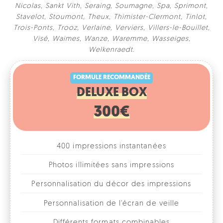
Nicolas
,
Sankt Vith
,
Seraing
,
Soumagne
,
Spa
,
Sprimont
,
Stavelot
,
Stoumont
,
Theux
,
Thimister-Clermont
,
Tinlot
,
Trois-Ponts
,
Trooz
,
Verlaine
,
Verviers
,
Villers-le-Bouillet
,
Visé
,
Waimes
,
Wanze
,
Waremme
,
Wasseiges
,
FORMULE RECOMMANDÉE
Welkenraedt
.
DELUXE BOX
300€
400 impressions instantanées
Photos illimitées sans impressions
Personnalisation du décor des impressions
Personnalisation de l'écran de veille
Différents formats combinables
1, 2, 3 ou 4 photos par format
Accessoires fun