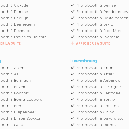
booth à Coxyde
Photobooth à Deinze
booth à Damme
Photobooth à Denderleeuw
ooth à Deerlijk
Photobooth à Destelbergen
booth à Dentergem
Photobooth à Eeklo
ooth à Dixmuide
Photobooth à Erpe-Mere
ooth à Espierres-Helchin
Photobooth à Evergem
ER LA SUITE
AFFICHER LA SUITE
g
Luxembourg
ooth à Alken
Photobooth à Arlon
ooth à As
Photobooth à Attert
ooth à Beringen
Photobooth à Aubange
ooth à Bilzen
Photobooth à Bastogne
ooth à Bocholt
Photobooth à Bertogne
ooth à Bourg-Léopold
Photobooth à Bertrix
ooth à Bree
Photobooth à Bouillon
booth à Diepenbeek
Photobooth à Chiny
ooth à Dilsen-Stokkem
Photobooth à Daverdisse
booth à Genk
Photobooth à Durbuy