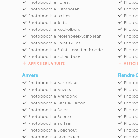
Photobooth à Forest
Photob
Photobooth à Ganshoren
Photob
Photobooth à Ixelles
Photob
Photobooth à Jette
Photo
Photobooth à Koekelberg
Photob
Photobooth à Molenbeek-Saint-Jean
Photo
Photobooth à Saint-Gilles
Photob
Photobooth à Saint-Josse-ten-Noode
Photob
Photobooth à Schaerbeek
Photo
AFFICHER LA SUITE
AFFICH
Anvers
Flandre 
Photobooth à Aartselaar
Photob
Photobooth à Anvers
Photo
Photobooth à Arendonk
Photob
Photobooth à Baarle-Hertog
Photo
Photobooth à Balen
Photo
Photobooth à Beerse
Photob
Photobooth à Berlaar
Photob
Photobooth à Boechout
Photob
Photobooth à Bonheiden
Photob