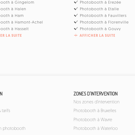
booth à Gingelom
Photobooth à Erezée
ooth à Halen
Photobooth à Etalle
booth à Ham
Photobooth à Fauvillers
booth à Hamont-Achel
Photobooth à Florenville
ooth à Hasselt
Photobooth à Gouvy
ER LA SUITE
AFFICHER LA SUITE
ON
ZONES D'INTERVENTION
Nos zones d'intervention
tarifs
Photobooth à Bruxelles
Photobooth à Wavre
un photobooth
Photobooth à Waterloo