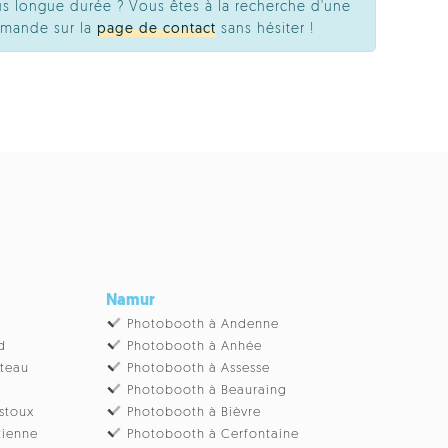
s longue durée ? Vous êtes à la recherche d'une
emande sur la
page de contact
sans hésiter !
Namur
Photobooth à Andenne
d
Photobooth à Anhée
âteau
Photobooth à Assesse
Photobooth à Beauraing
stoux
Photobooth à Bièvre
tienne
Photobooth à Cerfontaine