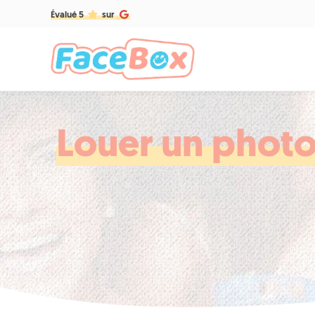
Évalué 5
sur
Louer un phot