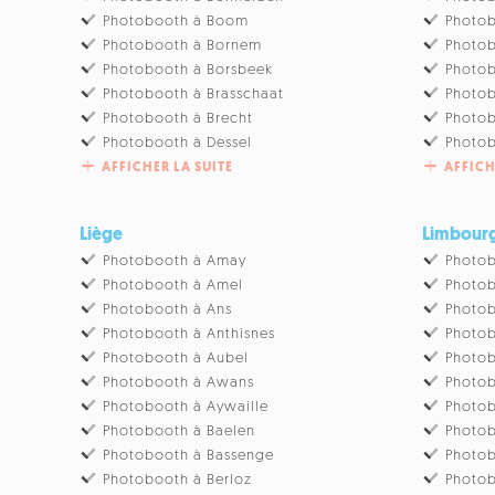
Photobooth à Boom
Photo
Photobooth à Bornem
Photo
Photobooth à Borsbeek
Photob
Photobooth à Brasschaat
Photo
Photobooth à Brecht
Photob
Photobooth à Dessel
Photob
AFFICHER LA SUITE
AFFICH
Liège
Limbour
Photobooth à Amay
Photob
Photobooth à Amel
Photob
Photobooth à Ans
Photob
Photobooth à Anthisnes
Photob
Photobooth à Aubel
Photob
Photobooth à Awans
Photob
Photobooth à Aywaille
Photob
Photobooth à Baelen
Photo
Photobooth à Bassenge
Photob
Photobooth à Berloz
Photo