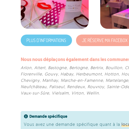
PLUS D'INFORMATIONS
JE RÉSERVE MA FACEBOX
Nous nous déplaçons également dans les communes 
Arlon
,
Attert
,
Bastogne
,
Bertogne
,
Bertrix
,
Bouillon
,
C
Florenville
,
Gouvy
,
Habay
,
Herbeumont
,
Hotton
,
Hou
Chevigny
,
Manhay
,
Marche-en-Famenne
,
Martelange
Neufchâteau
,
Paliseul
,
Rendeux
,
Rouvroy
,
Sainte-Od
Vaux-sur-Sûre
,
Vielsalm
,
Virton
,
Wellin
.
Demande spécifique
Vous avez une demande spécifique quant à la
loc