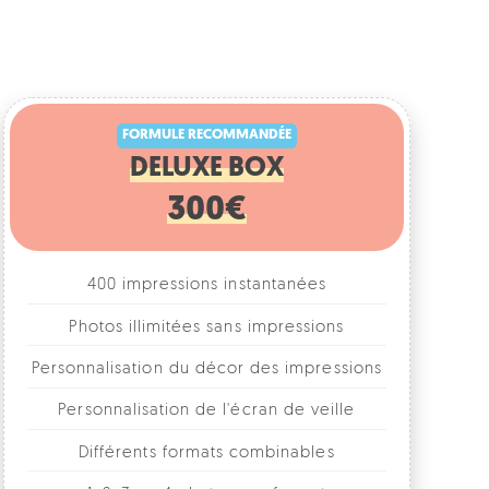
FORMULE RECOMMANDÉE
DELUXE BOX
300€
400 impressions instantanées
Photos illimitées sans impressions
rsonnalisation du décor des impressions
Personnalisation de l'écran de veille
Différents formats combinables
1, 2, 3 ou 4 photos par format
Accessoires fun