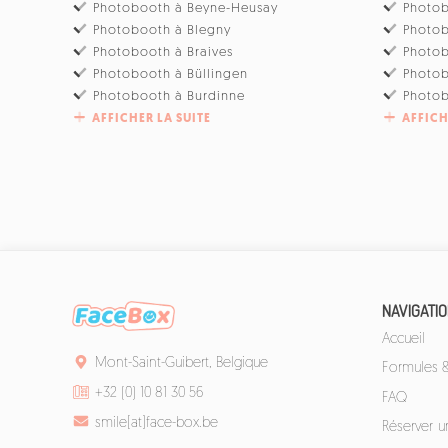
Photobooth à Beyne-Heusay
Photo
Photobooth à Blegny
Photob
Photobooth à Braives
Photo
Photobooth à Büllingen
Photo
Photobooth à Burdinne
Photob
AFFICHER LA SUITE
AFFICH
NAVIGATI
Accueil
Mont-Saint-Guibert, Belgique
Formules & 
+32 (0) 10 81 30 56
FAQ
smile[at]face-box.be
Réserver 