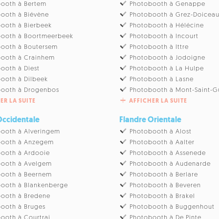
ooth à Bertem
Photobooth à Genappe
ooth à Biévène
Photobooth à Grez-Doicea
ooth à Bierbeek
Photobooth à Hélécine
booth à Boortmeerbeek
Photobooth à Incourt
ooth à Boutersem
Photobooth à Ittre
booth à Crainhem
Photobooth à Jodoigne
ooth à Diest
Photobooth à La Hulpe
ooth à Dilbeek
Photobooth à Lasne
booth à Drogenbos
Photobooth à Mont-Saint-G
ER LA SUITE
AFFICHER LA SUITE
Occidentale
Flandre Orientale
ooth à Alveringem
Photobooth à Alost
booth à Anzegem
Photobooth à Aalter
ooth à Ardooie
Photobooth à Assenede
booth à Avelgem
Photobooth à Audenarde
booth à Beernem
Photobooth à Berlare
ooth à Blankenberge
Photobooth à Beveren
ooth à Bredene
Photobooth à Brakel
ooth à Bruges
Photobooth à Buggenhout
ooth à Courtrai
Photobooth à De Pinte