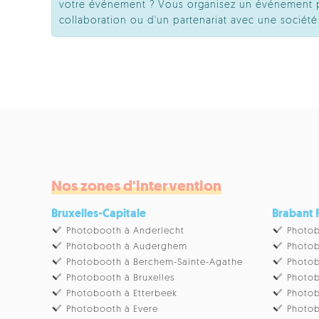
votre événement ? Vous organisez un événement pr
collaboration ou d'un partenariat avec une socié
Nos zones d'intervention
Bruxelles-Capitale
Brabant
Photobooth à Anderlecht
Photob
Photobooth à Auderghem
Photob
Photobooth à Berchem-Sainte-Agathe
Photob
Photobooth à Bruxelles
Photob
Photobooth à Etterbeek
Photob
Photobooth à Evere
Photob