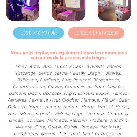
PLUS D'INFORMATIONS
JE RÉSERVE MA FACEBOX
Nous nous déplaçons également dans les communes
suivantes de la province de Liège :
Amay
,
Amel
,
Ans
,
Aubel
,
Awans
,
Aywaille
,
Baelen
,
Bassenge
,
Berloz
,
Beyne-Heusay
,
Blegny
,
Braives
,
Büllingen
,
Burdinne
,
Burg-Reuland
,
Bütgenbach
,
Chaudfontaine
,
Clavier
,
Comblain-au-Pont
,
Crisnée
,
Dalhem
,
Dison
,
Donceel
,
Engis
,
Esneux
,
Eupen
,
Faimes
,
Ferrières
,
Fexhe-le-Haut-Clocher
,
Flémalle
,
Fléron
,
Geer
,
Grâce-Hollogne
,
Hamoir
,
Hannut
,
Héron
,
Herstal
,
Herve
,
Huy
,
Jalhay
,
Juprelle
,
Kelmis
,
Liège
,
Lierneux
,
Limbourg
,
Lincent
,
Lontzen
,
Malmedy
,
Marchin
,
Modave
,
Nandrin
,
Neupré
,
Olne
,
Oreye
,
Ouffet
,
Oupeye
,
Pepinster
,
Plombières
,
Raeren
,
Remicourt
,
Saint-Georges-sur-