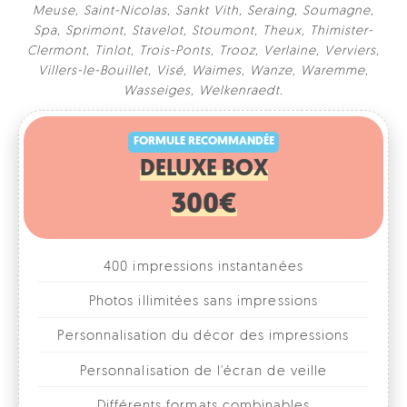
Meuse
,
Saint-Nicolas
,
Sankt Vith
,
Seraing
,
Soumagne
,
Spa
,
Sprimont
,
Stavelot
,
Stoumont
,
Theux
,
Thimister-
Clermont
,
Tinlot
,
Trois-Ponts
,
Trooz
,
Verlaine
,
Verviers
,
Villers-le-Bouillet
,
Visé
,
Waimes
,
Wanze
,
Waremme
,
FORMULE RECOMMANDÉE
Wasseiges
,
Welkenraedt
.
DELUXE BOX
300€
400 impressions instantanées
Photos illimitées sans impressions
Personnalisation du décor des impressions
Personnalisation de l'écran de veille
Différents formats combinables
1, 2, 3 ou 4 photos par format
Accessoires fun