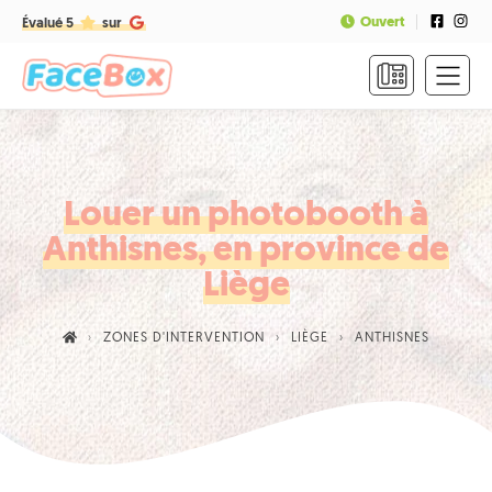
Ouvert
Évalué 5
sur
ACCUEIL
FORMULES
&
TARIFS
Louer un photobooth à
Anthisnes, en province de
FAQ
Liège
CONTACT
ZONES D'INTERVENTION
LIÈGE
ANTHISNES
NOUS
APPELER
RÉSERVER