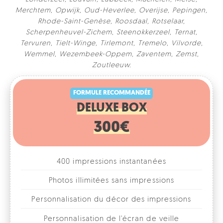
Merchtem
,
Opwijk
,
Oud-Heverlee
,
Overijse
,
Pepingen
,
Rhode-Saint-Genèse
,
Roosdaal
,
Rotselaar
,
Scherpenheuvel-Zichem
,
Steenokkerzeel
,
Ternat
,
Tervuren
,
Tielt-Winge
,
Tirlemont
,
Tremelo
,
Vilvorde
,
Wemmel
,
Wezembeek-Oppem
,
Zaventem
,
Zemst
,
FORMULE RECOMMANDÉE
Zoutleeuw
.
DELUXE BOX
300€
400 impressions instantanées
Photos illimitées sans impressions
Personnalisation du décor des impressions
Personnalisation de l'écran de veille
Différents formats combinables
1, 2, 3 ou 4 photos par format