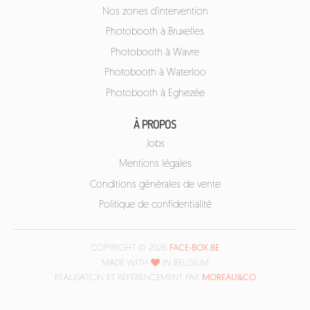
Nos zones d'intervention
Photobooth à Bruxelles
Photobooth à Wavre
Photobooth à Waterloo
Photobooth à Eghezée
À PROPOS
Jobs
Mentions légales
Conditions générales de vente
Politique de confidentialité
COPYRIGHT © 2026
FACE-BOX.BE
MADE WITH
IN BELGIUM
RÉALISATION ET RÉFÉRENCEMENT PAR
MOREAU&CO