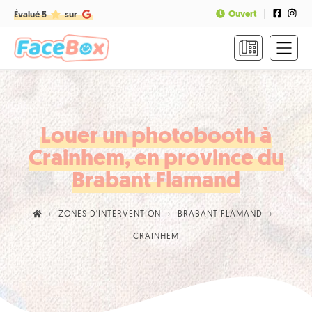
Ouvert
Évalué 5
sur
ACCUEIL
FORMULES
&
TARIFS
Louer un photobooth à
Crainhem, en province du
FAQ
Brabant Flamand
CONTACT
ZONES D'INTERVENTION
BRABANT FLAMAND
NOUS
CRAINHEM
APPELER
RÉSERVER