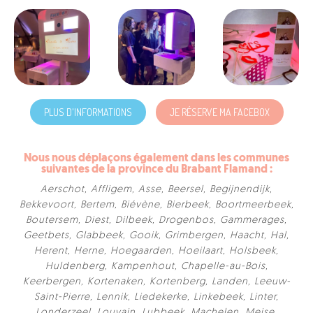
PLUS D'INFORMATIONS
JE RÉSERVE MA FACEBOX
Nous nous déplaçons également dans les communes
suivantes de la province du Brabant Flamand :
Aerschot
,
Affligem
,
Asse
,
Beersel
,
Begijnendijk
,
Bekkevoort
,
Bertem
,
Biévène
,
Bierbeek
,
Boortmeerbeek
,
Boutersem
,
Diest
,
Dilbeek
,
Drogenbos
,
Gammerages
,
Geetbets
,
Glabbeek
,
Gooik
,
Grimbergen
,
Haacht
,
Hal
,
Herent
,
Herne
,
Hoegaarden
,
Hoeilaart
,
Holsbeek
,
Huldenberg
,
Kampenhout
,
Chapelle-au-Bois
,
Keerbergen
,
Kortenaken
,
Kortenberg
,
Landen
,
Leeuw-
Saint-Pierre
,
Lennik
,
Liedekerke
,
Linkebeek
,
Linter
,
Londerzeel
,
Louvain
,
Lubbeek
,
Machelen
,
Meise
,