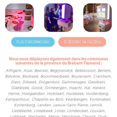
PLUS D'INFORMATIONS
JE RÉSERVE MA FACEBOX
Nous nous déplaçons également dans les communes
suivantes de la province du Brabant Flamand :
Affligem
,
Asse
,
Beersel
,
Begijnendijk
,
Bekkevoort
,
Bertem
,
Biévène
,
Bierbeek
,
Boortmeerbeek
,
Boutersem
,
Crainhem
,
Diest
,
Dilbeek
,
Drogenbos
,
Gammerages
,
Geetbets
,
Glabbeek
,
Gooik
,
Grimbergen
,
Haacht
,
Hal
,
Herent
,
Herne
,
Hoegaarden
,
Hoeilaart
,
Holsbeek
,
Huldenberg
,
Kampenhout
,
Chapelle-au-Bois
,
Keerbergen
,
Kortenaken
,
Kortenberg
,
Landen
,
Leeuw-Saint-Pierre
,
Lennik
,
Liedekerke
,
Linkebeek
,
Linter
,
Londerzeel
,
Louvain
,
Lubbeek
,
Machelen
,
Meise
,
Merchtem
,
Opwijk
,
Oud-