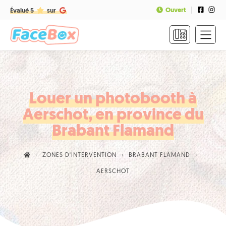
Ouvert
Évalué 5
sur
ACCUEIL
FORMULES
&
TARIFS
Louer un photobooth à
Aerschot, en province du
FAQ
Brabant Flamand
CONTACT
ZONES D'INTERVENTION
BRABANT FLAMAND
NOUS
AERSCHOT
APPELER
RÉSERVER