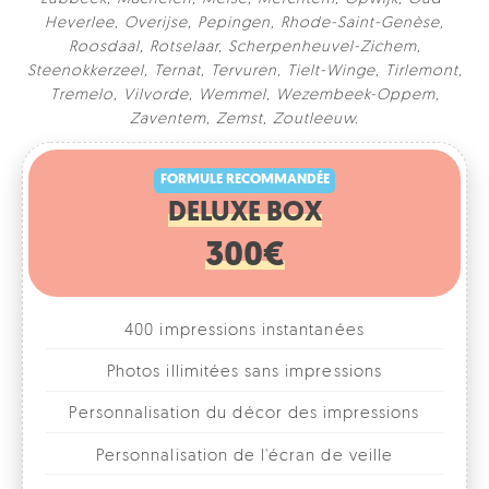
Heverlee
,
Overijse
,
Pepingen
,
Rhode-Saint-Genèse
,
Roosdaal
,
Rotselaar
,
Scherpenheuvel-Zichem
,
Steenokkerzeel
,
Ternat
,
Tervuren
,
Tielt-Winge
,
Tirlemont
,
Tremelo
,
Vilvorde
,
Wemmel
,
Wezembeek-Oppem
,
FORMULE RECOMMANDÉE
Zaventem
,
Zemst
,
Zoutleeuw
.
DELUXE BOX
300€
400 impressions instantanées
Photos illimitées sans impressions
Personnalisation du décor des impressions
Personnalisation de l'écran de veille
Différents formats combinables
1, 2, 3 ou 4 photos par format
Accessoires fun