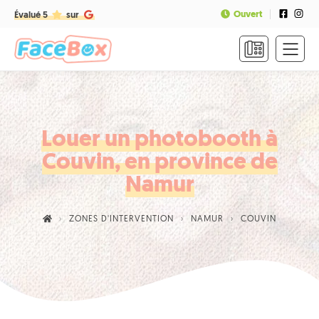
Ouvert
Évalué 5
sur
ACCUEIL
FORMULES
&
TARIFS
Louer un photobooth à
Couvin, en province de
FAQ
Namur
CONTACT
ZONES D'INTERVENTION
NAMUR
COUVIN
NOUS
APPELER
RÉSERVER