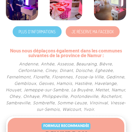
PLUS D'INFORMATIONS
JE RÉSERVE MA FACEBOX
Nous nous déplaçons également dans les communes
suivantes de la province de Namur :
Andenne
,
Anhée
,
Assesse
,
Beauraing
,
Bièvre
,
Cerfontaine
,
Ciney
,
Dinant
,
Doische
,
Eghezée
,
Fernelmont
,
Floreffe
,
Florennes
,
Fosse-la-Ville
,
Gedinne
,
Gembloux
,
Gesves
,
Hamois
,
Hastière
,
Havelange
,
Houyet
,
Jemeppe-sur-Sambre
,
La Bruyère
,
Mettet
,
Namur
,
Ohey
,
Onhaye
,
Philippeville
,
Profondeville
,
Rochefort
,
Sambreville
,
Sombreffe
,
Somme-Leuze
,
Viroinval
,
Vresse-
FORMULE RECOMMANDÉE
sur-Semois
,
Walcourt
,
Yvoir
.
DELUXE BOX
300€