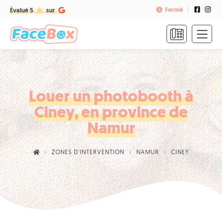
Fermé
Évalué 5
sur
ACCUEIL
FORMULES
&
TARIFS
Louer un photobooth à
Ciney, en province de
FAQ
Namur
CONTACT
ZONES D'INTERVENTION
NAMUR
CINEY
NOUS
APPELER
RÉSERVER