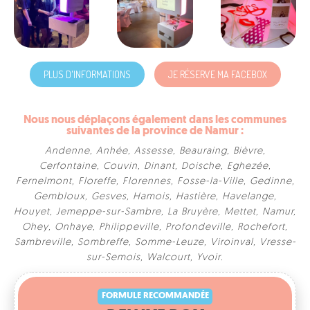
PLUS D'INFORMATIONS
JE RÉSERVE MA FACEBOX
Nous nous déplaçons également dans les communes
suivantes de la province de Namur :
Andenne
,
Anhée
,
Assesse
,
Beauraing
,
Bièvre
,
Cerfontaine
,
Couvin
,
Dinant
,
Doische
,
Eghezée
,
Fernelmont
,
Floreffe
,
Florennes
,
Fosse-la-Ville
,
Gedinne
,
Gembloux
,
Gesves
,
Hamois
,
Hastière
,
Havelange
,
Houyet
,
Jemeppe-sur-Sambre
,
La Bruyère
,
Mettet
,
Namur
,
Ohey
,
Onhaye
,
Philippeville
,
Profondeville
,
Rochefort
,
Sambreville
,
Sombreffe
,
Somme-Leuze
,
Viroinval
,
Vresse-
FORMULE RECOMMANDÉE
sur-Semois
,
Walcourt
,
Yvoir
.
DELUXE BOX
300€