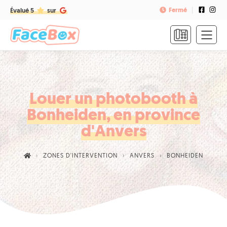
Fermé
Évalué 5
sur
ACCUEIL
FORMULES
&
TARIFS
Louer un photobooth à
Bonheiden, en province
FAQ
d'Anvers
CONTACT
ZONES D'INTERVENTION
ANVERS
BONHEIDEN
NOUS
APPELER
RÉSERVER