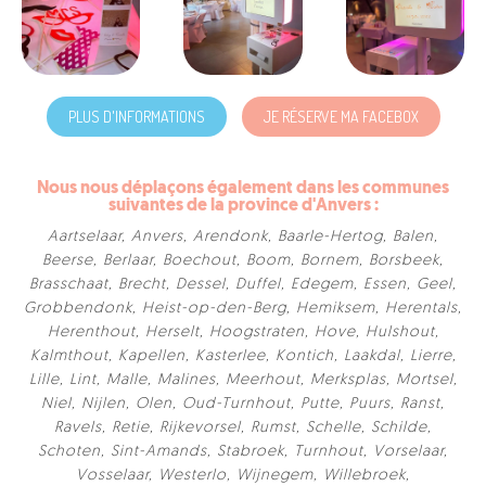
PLUS D'INFORMATIONS
JE RÉSERVE MA FACEBOX
Nous nous déplaçons également dans les communes
suivantes de la province d'Anvers :
Aartselaar
,
Anvers
,
Arendonk
,
Baarle-Hertog
,
Balen
,
Beerse
,
Berlaar
,
Boechout
,
Boom
,
Bornem
,
Borsbeek
,
Brasschaat
,
Brecht
,
Dessel
,
Duffel
,
Edegem
,
Essen
,
Geel
,
Grobbendonk
,
Heist-op-den-Berg
,
Hemiksem
,
Herentals
,
Herenthout
,
Herselt
,
Hoogstraten
,
Hove
,
Hulshout
,
Kalmthout
,
Kapellen
,
Kasterlee
,
Kontich
,
Laakdal
,
Lierre
,
Lille
,
Lint
,
Malle
,
Malines
,
Meerhout
,
Merksplas
,
Mortsel
,
Niel
,
Nijlen
,
Olen
,
Oud-Turnhout
,
Putte
,
Puurs
,
Ranst
,
Ravels
,
Retie
,
Rijkevorsel
,
Rumst
,
Schelle
,
Schilde
,
Schoten
,
Sint-Amands
,
Stabroek
,
Turnhout
,
Vorselaar
,
Vosselaar
,
Westerlo
,
Wijnegem
,
Willebroek
,