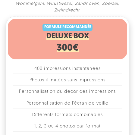
Wommelgem
,
Wuustwezel
,
Zandhoven
,
Zoersel
,
FORMULE RECOMMANDÉE
Zwijndrecht
.
DELUXE BOX
300€
400 impressions instantanées
Photos illimitées sans impressions
Personnalisation du décor des impressions
Personnalisation de l'écran de veille
Différents formats combinables
1, 2, 3 ou 4 photos par format
Accessoires fun
Galerie photos en ligne
Location pour 1 journée/soirée