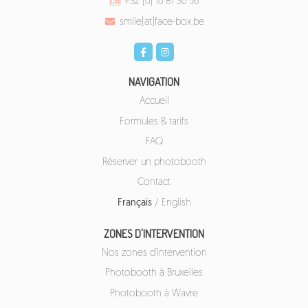
+32 (0) 10 81 30 56
smile[at]face-box.be
NAVIGATION
Accueil
Formules & tarifs
FAQ
Réserver un photobooth
Contact
Français
/
English
ZONES D'INTERVENTION
Nos zones d'intervention
Photobooth à Bruxelles
Photobooth à Wavre