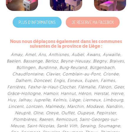
PLUS D'INFORMATIONS
JE RÉSERVE MA FACEBOX
Nous nous déplaçons également dans les communes
suivantes de la province de Liège :
Amay
,
Amel
,
Ans
,
Anthisnes
,
Aubel
,
Awans
,
Aywaille
,
Baelen
,
Bassenge
,
Berloz
,
Beyne-Heusay
,
Blegny
,
Braives
,
Büllingen
,
Burdinne
,
Burg-Reuland
,
Bütgenbach
,
Chaudfontaine
,
Clavier
,
Comblain-au-Pont
,
Crisnée
,
Dalhem
,
Donceel
,
Engis
,
Esneux
,
Eupen
,
Faimes
,
Ferrières
,
Fexhe-le-Haut-Clocher
,
Flémalle
,
Fléron
,
Geer
,
Grâce-Hollogne
,
Hamoir
,
Hannut
,
Héron
,
Herstal
,
Herve
,
Huy
,
Jalhay
,
Juprelle
,
Kelmis
,
Liège
,
Lierneux
,
Limbourg
,
Lincent
,
Lontzen
,
Malmedy
,
Marchin
,
Modave
,
Nandrin
,
Neupré
,
Olne
,
Oreye
,
Ouffet
,
Oupeye
,
Pepinster
,
Plombières
,
Raeren
,
Remicourt
,
Saint-Georges-sur-
Meuse
,
Saint-Nicolas
,
Sankt Vith
,
Seraing
,
Soumagne
,