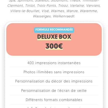
Spa
,
Sprimont
,
Stavelot
,
Stoumont
,
Theux
,
Thimister-
Clermont
,
Tinlot
,
Trois-Ponts
,
Trooz
,
Verlaine
,
Verviers
,
Villers-le-Bouillet
,
Visé
,
Waimes
,
Wanze
,
Waremme
,
FORMULE RECOMMANDÉE
Wasseiges
,
Welkenraedt
.
DELUXE BOX
300€
400 impressions instantanées
Photos illimitées sans impressions
Personnalisation du décor des impressions
Personnalisation de l'écran de veille
Différents formats combinables
1, 2, 3 ou 4 photos par format
Accessoires fun
Galerie photos en ligne