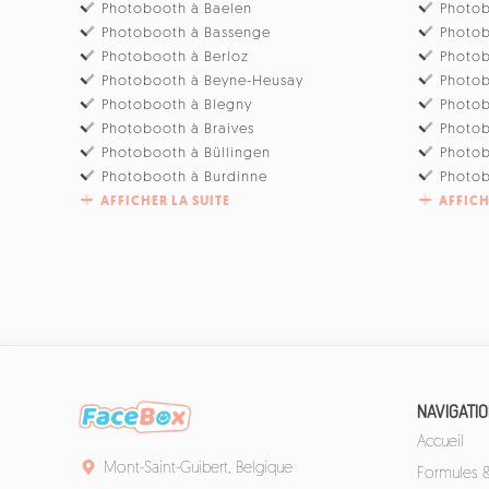
Photobooth à Baelen
Photo
Photobooth à Bassenge
Photob
Photobooth à Berloz
Photo
Photobooth à Beyne-Heusay
Photo
Photobooth à Blegny
Photob
Photobooth à Braives
Photo
Photobooth à Büllingen
Photo
Photobooth à Burdinne
Photob
AFFICHER LA SUITE
AFFICH
NAVIGATI
Accueil
Mont-Saint-Guibert, Belgique
Formules & 