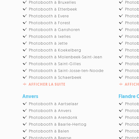
Photobooth à Bruxelles
Photob
Photobooth à Etterbeek
Photob
Photobooth à Evere
Photob
Photobooth à Forest
Photob
Photobooth à Ganshoren
Photob
Photobooth à Ixelles
Photob
Photobooth à Jette
Photo
Photobooth à Koekelberg
Photob
Photobooth à Molenbeek-Saint-Jean
Photo
Photobooth à Saint-Gilles
Photob
Photobooth à Saint-Josse-ten-Noode
Photob
Photobooth à Schaerbeek
Photo
AFFICHER LA SUITE
AFFICH
Anvers
Flandre 
Photobooth à Aartselaar
Photob
Photobooth à Anvers
Photo
Photobooth à Arendonk
Photob
Photobooth à Baarle-Hertog
Photo
Photobooth à Balen
Photo
Photobooth à Beerse
Photob