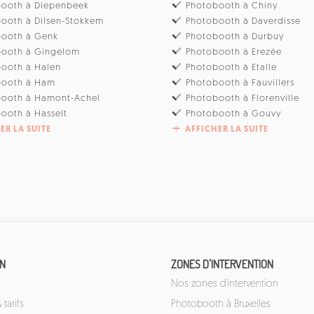
booth à Diepenbeek
Photobooth à Chiny
ooth à Dilsen-Stokkem
Photobooth à Daverdisse
booth à Genk
Photobooth à Durbuy
booth à Gingelom
Photobooth à Erezée
ooth à Halen
Photobooth à Etalle
booth à Ham
Photobooth à Fauvillers
booth à Hamont-Achel
Photobooth à Florenville
ooth à Hasselt
Photobooth à Gouvy
ER LA SUITE
AFFICHER LA SUITE
ON
ZONES D'INTERVENTION
Nos zones d'intervention
tarifs
Photobooth à Bruxelles