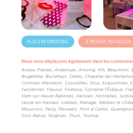
PLUS D'INFORMATIONS
JE RÉSERVE MA FACEBOX
Nous nous déplaçons également dans les communes s
Aiseau-Presles
,
Anderlues
,
Antoing
,
Ath
,
Beaumont
,
Brugelette
,
Brunehaut
,
Celles
,
Chapelle-lez-Herlaimo
Comines-Warneton
,
Courcelles
,
Dour
,
Ecaussinnes
,
E
Farciennes
,
Fleurus
,
Flobecq
,
Fontaine-l'Êvêque
,
Fra
Ham-sur-Heure-Nalinnes
,
Hensies
,
Honnelles
,
Jurbis
Leuze-en-Hainaut
,
Lobbes
,
Manage
,
Merbes-le-Chât
Mouscron
,
Pecq
,
Péruwelz
,
Pont-à-Celles
,
Quaregno
Sivry-Rance
,
Soignies
,
Thuin
,
Tournai
.