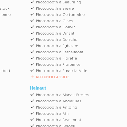
Photobooth à Beauraing
stoux
Photobooth à Bièvre
tienne
Photobooth à Cerfontaine
Photobooth à Ciney
u
Photobooth à Couvin
Photobooth à Dinant
Photobooth à Doische
Photobooth à Eghezée
Photobooth à Fernelmont
Photobooth à Floreffe
Photobooth à Florennes
uibert
Photobooth à Fosse-la-Ville
AFFICHER LA SUITE
Hainaut
Photobooth à Aiseau-Presles
Photobooth à Anderlues
Photobooth à Antoing
Photobooth à Ath
Photobooth à Beaumont
Photobooth à Beloeil