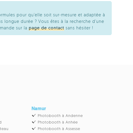
ormules pour qu'elle soit sur-mesure et adaptée à
s longue durée ? Vous êtes à la recherche d'une
emande sur la
page de contact
sans hésiter !
Namur
Photobooth à Andenne
d
Photobooth à Anhée
âteau
Photobooth à Assesse