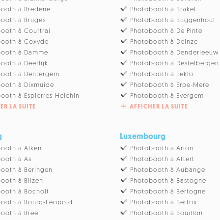
ooth à Bredene
Photobooth à Brakel
ooth à Bruges
Photobooth à Buggenhout
ooth à Courtrai
Photobooth à De Pinte
booth à Coxyde
Photobooth à Deinze
booth à Damme
Photobooth à Denderleeuw
ooth à Deerlijk
Photobooth à Destelbergen
booth à Dentergem
Photobooth à Eeklo
ooth à Dixmuide
Photobooth à Erpe-Mere
ooth à Espierres-Helchin
Photobooth à Evergem
ER LA SUITE
AFFICHER LA SUITE
g
Luxembourg
ooth à Alken
Photobooth à Arlon
ooth à As
Photobooth à Attert
ooth à Beringen
Photobooth à Aubange
ooth à Bilzen
Photobooth à Bastogne
ooth à Bocholt
Photobooth à Bertogne
ooth à Bourg-Léopold
Photobooth à Bertrix
ooth à Bree
Photobooth à Bouillon