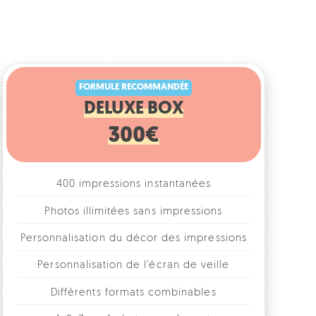
FORMULE RECOMMANDÉE
DELUXE BOX
300€
400 impressions instantanées
Photos illimitées sans impressions
rsonnalisation du décor des impressions
Personnalisation de l'écran de veille
Différents formats combinables
1, 2, 3 ou 4 photos par format
Accessoires fun