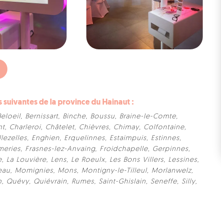
uivantes de la province du Hainaut :
Beloeil
,
Bernissart
,
Binche
,
Boussu
,
Braine-le-Comte
,
nt
,
Charleroi
,
Châtelet
,
Chièvres
,
Chimay
,
Colfontaine
,
llezelles
,
Enghien
,
Erquelinnes
,
Estaimpuis
,
Estinnes
,
meries
,
Frasnes-lez-Anvaing
,
Froidchapelle
,
Gerpinnes
,
e
,
La Louvière
,
Lens
,
Le Roeulx
,
Les Bons Villers
,
Lessines
,
eau
,
Momignies
,
Mons
,
Montigny-le-Tilleul
,
Morlanwelz
,
n
,
Quévy
,
Quiévrain
,
Rumes
,
Saint-Ghislain
,
Seneffe
,
Silly
,