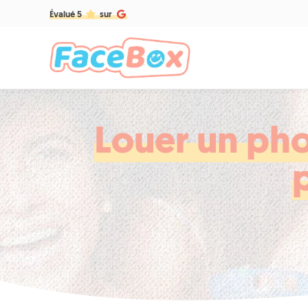
Évalué 5
sur
Louer un pho