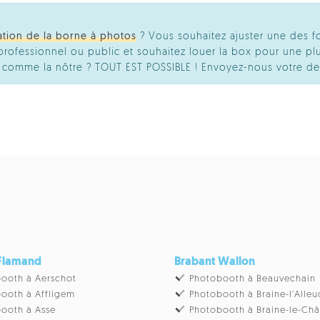
ation de la borne à photos
? Vous souhaitez ajuster une des f
ofessionnel ou public et souhaitez louer la box pour une plu
té comme la nôtre ? TOUT EST POSSIBLE ! Envoyez-nous votre d
 Flamand
Brabant Wallon
ooth à Aerschot
Photobooth à Beauvechain
ooth à Affligem
Photobooth à Braine-l'Alleu
ooth à Asse
Photobooth à Braine-le-Ch