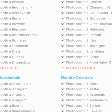
ooth à Beersel
Photobooth à Chastre
ooth à Begijnendijk
Photobooth à Chaumont-Gi
ooth à Bekkevoort
Photobooth à Court-Saint-E
ooth à Bertem
Photobooth à Genappe
ooth à Biévène
Photobooth à Grez-Doicea
ooth à Bierbeek
Photobooth à Hélécine
booth à Boortmeerbeek
Photobooth à Incourt
ooth à Boutersem
Photobooth à Ittre
booth à Crainhem
Photobooth à Jodoigne
ooth à Diest
Photobooth à La Hulpe
ooth à Dilbeek
Photobooth à Lasne
booth à Drogenbos
Photobooth à Mont-Saint-G
ER LA SUITE
AFFICHER LA SUITE
Occidentale
Flandre Orientale
ooth à Alveringem
Photobooth à Alost
booth à Anzegem
Photobooth à Aalter
ooth à Ardooie
Photobooth à Assenede
booth à Avelgem
Photobooth à Audenarde
booth à Beernem
Photobooth à Berlare
ooth à Blankenberge
Photobooth à Beveren