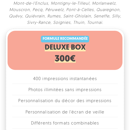
Mont-de-l'Enclus
,
Montigny-le-Tilleul
,
Morlanwelz
,
Mouscron
,
Pecq
,
Péruwelz
,
Pont-à-Celles
,
Quaregnon
,
Quévy
,
Quiévrain
,
Rumes
,
Saint-Ghislain
,
Seneffe
,
Silly
,
FORMULE RECOMMANDÉE
Sivry-Rance
,
Soignies
,
Thuin
,
Tournai
.
DELUXE BOX
300€
400 impressions instantanées
Photos illimitées sans impressions
Personnalisation du décor des impressions
Personnalisation de l'écran de veille
Différents formats combinables
1, 2, 3 ou 4 photos par format
Accessoires fun