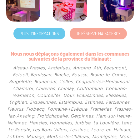
PLUS D'INFORMATIONS
JE RÉSERVE MA FACEBOX
Nous nous déplaçons également dans les communes
suivantes de la province du Hainaut :
Aiseau-Presles
,
Anderlues
,
Antoing
,
Ath
,
Beaumont
,
Beloeil
,
Bernissart
,
Binche
,
Boussu
,
Braine-le-Comte
,
Brugelette
,
Brunehaut
,
Celles
,
Chapelle-lez-Herlaimont
,
Charleroi
,
Chièvres
,
Chimay
,
Colfontaine
,
Comines-
Warneton
,
Courcelles
,
Dour
,
Ecaussinnes
,
Ellezelles
,
Enghien
,
Erquelinnes
,
Estaimpuis
,
Estinnes
,
Farciennes
,
Fleurus
,
Flobecq
,
Fontaine-l'Êvêque
,
Frameries
,
Frasnes-
lez-Anvaing
,
Froidchapelle
,
Gerpinnes
,
Ham-sur-Heure-
Nalinnes
,
Hensies
,
Honnelles
,
Jurbise
,
La Louvière
,
Lens
,
Le Roeulx
,
Les Bons Villers
,
Lessines
,
Leuze-en-Hainaut
,
Lobbes
,
Manage
,
Merbes-le-Château
,
Momignies
,
Mons
,