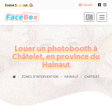
Fermé
Évalué 5
sur
ACCUEIL
FORMULES
&
TARIFS
Louer un photobooth à
Châtelet, en province du
FAQ
Hainaut
CONTACT
ZONES D'INTERVENTION
HAINAUT
CHÂTELET
NOUS
APPELER
RÉSERVER