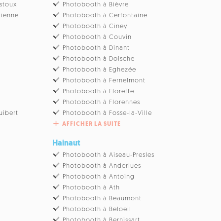
stoux
Photobooth à Bièvre
tienne
Photobooth à Cerfontaine
Photobooth à Ciney
u
Photobooth à Couvin
Photobooth à Dinant
Photobooth à Doische
Photobooth à Eghezée
Photobooth à Fernelmont
Photobooth à Floreffe
Photobooth à Florennes
uibert
Photobooth à Fosse-la-Ville
AFFICHER LA SUITE
Hainaut
Photobooth à Aiseau-Presles
Photobooth à Anderlues
Photobooth à Antoing
Photobooth à Ath
Photobooth à Beaumont
Photobooth à Beloeil
Photobooth à Bernissart