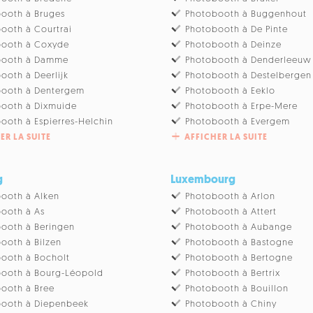
ooth à Bruges
Photobooth à Buggenhout
ooth à Courtrai
Photobooth à De Pinte
booth à Coxyde
Photobooth à Deinze
booth à Damme
Photobooth à Denderleeuw
ooth à Deerlijk
Photobooth à Destelbergen
booth à Dentergem
Photobooth à Eeklo
ooth à Dixmuide
Photobooth à Erpe-Mere
ooth à Espierres-Helchin
Photobooth à Evergem
ER LA SUITE
AFFICHER LA SUITE
g
Luxembourg
ooth à Alken
Photobooth à Arlon
ooth à As
Photobooth à Attert
ooth à Beringen
Photobooth à Aubange
ooth à Bilzen
Photobooth à Bastogne
ooth à Bocholt
Photobooth à Bertogne
ooth à Bourg-Léopold
Photobooth à Bertrix
ooth à Bree
Photobooth à Bouillon
booth à Diepenbeek
Photobooth à Chiny