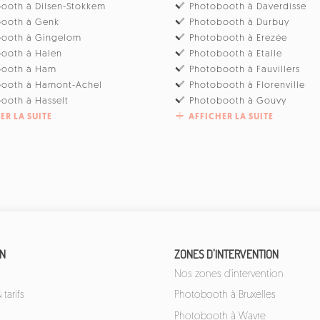
ooth à Dilsen-Stokkem
Photobooth à Daverdisse
booth à Genk
Photobooth à Durbuy
booth à Gingelom
Photobooth à Erezée
ooth à Halen
Photobooth à Etalle
booth à Ham
Photobooth à Fauvillers
booth à Hamont-Achel
Photobooth à Florenville
ooth à Hasselt
Photobooth à Gouvy
ER LA SUITE
AFFICHER LA SUITE
ON
ZONES D'INTERVENTION
Nos zones d'intervention
tarifs
Photobooth à Bruxelles
Photobooth à Wavre