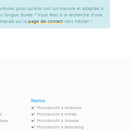
ormules pour qu'elle soit sur-mesure et adaptée à
s longue durée ? Vous êtes à la recherche d'une
emande sur la
page de contact
sans hésiter !
Namur
Photobooth à Andenne
d
Photobooth à Anhée
âteau
Photobooth à Assesse
Photobooth à Beauraing