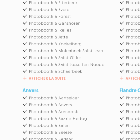
Photobooth à Etterbeek
Photob
Photobooth à Evere
Photob
Photobooth à Forest
Photob
Photobooth à Ganshoren
Photob
Photobooth à Ixelles
Photob
Photobooth à Jette
Photo
Photobooth à Koekelberg
Photob
Photobooth à Molenbeek-Saint-Jean
Photo
Photobooth à Saint-Gilles
Photob
Photobooth à Saint-Josse-ten-Noode
Photob
Photobooth à Schaerbeek
Photo
AFFICHER LA SUITE
AFFICH
Anvers
Flandre 
Photobooth à Aartselaar
Photob
Photobooth à Anvers
Photo
Photobooth à Arendonk
Photob
Photobooth à Baarle-Hertog
Photo
Photobooth à Balen
Photo
Photobooth à Beerse
Photob
Photobooth à Berlaar
Photob