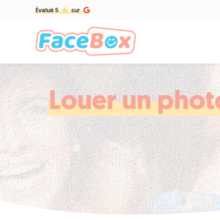
Évalué 5
sur
Louer un phot