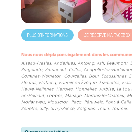
PLUS D'INFORMATIONS
JE RÉSERVE MA FACEBOX
Nous nous déplaçons également dans les communes s
Aiseau-Presles
,
Anderlues
,
Antoing
,
Ath
,
Beaumont
,
Brugelette
,
Brunehaut
,
Celles
,
Chapelle-lez-Herlaimo
Comines-Warneton
,
Courcelles
,
Dour
,
Ecaussinnes
,
E
Fleurus
,
Flobecq
,
Fontaine-l'Êvêque
,
Frameries
,
Fras
Heure-Nalinnes
,
Hensies
,
Honnelles
,
Jurbise
,
La Louv
en-Hainaut
,
Lobbes
,
Manage
,
Merbes-le-Château
,
M
Morlanwelz
,
Mouscron
,
Pecq
,
Péruwelz
,
Pont-à-Celle
Seneffe
,
Silly
,
Sivry-Rance
,
Soignies
,
Thuin
,
Tournai
.