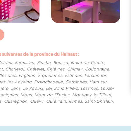
uivantes de la province du Hainaut :
Beloeil
,
Bernissart
,
Binche
,
Boussu
,
Braine-le-Comte
,
nt
,
Charleroi
,
Châtelet
,
Chièvres
,
Chimay
,
Colfontaine
,
llezelles
,
Enghien
,
Erquelinnes
,
Estinnes
,
Farciennes
,
nes-lez-Anvaing
,
Froidchapelle
,
Gerpinnes
,
Ham-sur-
ière
,
Lens
,
Le Roeulx
,
Les Bons Villers
,
Lessines
,
Leuze-
omignies
,
Mons
,
Mont-de-l'Enclus
,
Montigny-le-Tilleul
,
s
,
Quaregnon
,
Quévy
,
Quiévrain
,
Rumes
,
Saint-Ghislain
,