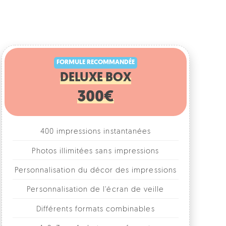
FORMULE RECOMMANDÉE
DELUXE BOX
300€
400 impressions instantanées
Photos illimitées sans impressions
rsonnalisation du décor des impressions
Personnalisation de l'écran de veille
Différents formats combinables
1, 2, 3 ou 4 photos par format
Accessoires fun