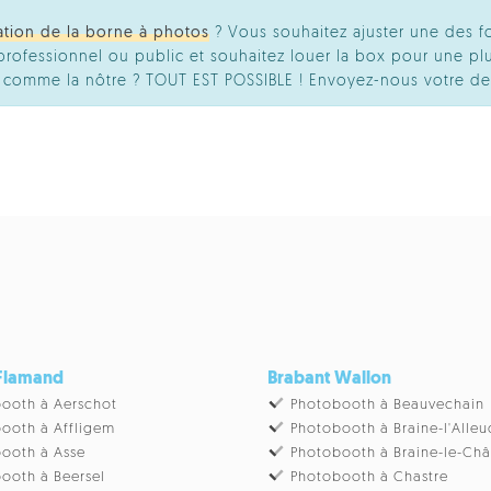
ation de la borne à photos
? Vous souhaitez ajuster une des f
ofessionnel ou public et souhaitez louer la box pour une plu
té comme la nôtre ? TOUT EST POSSIBLE ! Envoyez-nous votre d
 Flamand
Brabant Wallon
ooth à Aerschot
Photobooth à Beauvechain
ooth à Affligem
Photobooth à Braine-l'Alleu
ooth à Asse
Photobooth à Braine-le-Ch
ooth à Beersel
Photobooth à Chastre