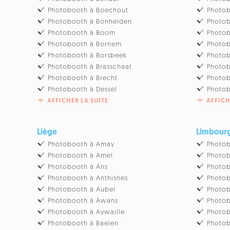
Photobooth à Boechout
Photob
Photobooth à Bonheiden
Photob
Photobooth à Boom
Photo
Photobooth à Bornem
Photo
Photobooth à Borsbeek
Photob
Photobooth à Brasschaat
Photo
Photobooth à Brecht
Photob
Photobooth à Dessel
Photob
AFFICHER LA SUITE
AFFICH
Liège
Limbour
Photobooth à Amay
Photob
Photobooth à Amel
Photob
Photobooth à Ans
Photob
Photobooth à Anthisnes
Photob
Photobooth à Aubel
Photob
Photobooth à Awans
Photob
Photobooth à Aywaille
Photob
Photobooth à Baelen
Photo