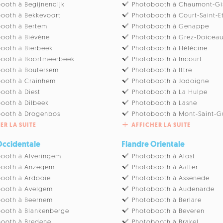
ooth à Begijnendijk
Photobooth à Chaumont-Gi
ooth à Bekkevoort
Photobooth à Court-Saint-E
ooth à Bertem
Photobooth à Genappe
ooth à Biévène
Photobooth à Grez-Doicea
ooth à Bierbeek
Photobooth à Hélécine
booth à Boortmeerbeek
Photobooth à Incourt
ooth à Boutersem
Photobooth à Ittre
booth à Crainhem
Photobooth à Jodoigne
ooth à Diest
Photobooth à La Hulpe
ooth à Dilbeek
Photobooth à Lasne
booth à Drogenbos
Photobooth à Mont-Saint-G
ER LA SUITE
AFFICHER LA SUITE
Occidentale
Flandre Orientale
ooth à Alveringem
Photobooth à Alost
booth à Anzegem
Photobooth à Aalter
ooth à Ardooie
Photobooth à Assenede
booth à Avelgem
Photobooth à Audenarde
booth à Beernem
Photobooth à Berlare
ooth à Blankenberge
Photobooth à Beveren
ooth à Bredene
Photobooth à Brakel