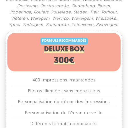
Oostkamp
,
Oostrozebeke
,
Oudenburg
,
Pittem
,
Poperinge
,
Roulers
,
Ruiselede
,
Staden
,
Tielt
,
Torhout
,
Vleteren
,
Waregem
,
Wervicq
,
Wevelgem
,
Wielsbeke
,
FORMULE RECOMMANDÉE
Ypres
,
Zedelgem
,
Zonnebeke
,
Zuienkerke
,
Zwevegem
.
DELUXE BOX
300€
400 impressions instantanées
Photos illimitées sans impressions
Personnalisation du décor des impressions
Personnalisation de l'écran de veille
Différents formats combinables
1, 2, 3 ou 4 photos par format
Accessoires fun