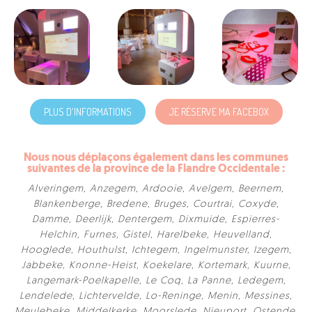
PLUS D'INFORMATIONS
JE RÉSERVE MA FACEBOX
Nous nous déplaçons également dans les communes
suivantes de la province de la Flandre Occidentale :
Alveringem
,
Anzegem
,
Ardooie
,
Avelgem
,
Beernem
,
Blankenberge
,
Bredene
,
Bruges
,
Courtrai
,
Coxyde
,
Damme
,
Deerlijk
,
Dentergem
,
Dixmuide
,
Espierres-
Helchin
,
Furnes
,
Gistel
,
Harelbeke
,
Heuvelland
,
Hooglede
,
Houthulst
,
Ichtegem
,
Ingelmunster
,
Izegem
,
Jabbeke
,
Knonne-Heist
,
Koekelare
,
Kortemark
,
Kuurne
,
Langemark-Poelkapelle
,
Le Coq
,
La Panne
,
Ledegem
,
Lendelede
,
Lichtervelde
,
Lo-Reninge
,
Menin
,
Messines
,
Meulebeke
,
Middelkerke
,
Moorslede
,
Nieuport
,
Ostende
,