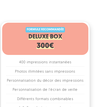
FORMULE RECOMMANDÉE
DELUXE BOX
300€
400 impressions instantanées
Photos illimitées sans impressions
rsonnalisation du décor des impressions
Personnalisation de l'écran de veille
Différents formats combinables
1, 2, 3 ou 4 photos par format
Accessoires fun