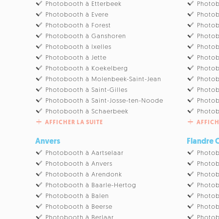
Photobooth à Etterbeek
Photob
Photobooth à Evere
Photob
Photobooth à Forest
Photob
Photobooth à Ganshoren
Photob
Photobooth à Ixelles
Photob
Photobooth à Jette
Photo
Photobooth à Koekelberg
Photob
Photobooth à Molenbeek-Saint-Jean
Photo
Photobooth à Saint-Gilles
Photob
Photobooth à Saint-Josse-ten-Noode
Photob
Photobooth à Schaerbeek
Photo
AFFICHER LA SUITE
AFFICH
Anvers
Flandre 
Photobooth à Aartselaar
Photob
Photobooth à Anvers
Photo
Photobooth à Arendonk
Photob
Photobooth à Baarle-Hertog
Photo
Photobooth à Balen
Photo
Photobooth à Beerse
Photob
Photobooth à Berlaar
Photob