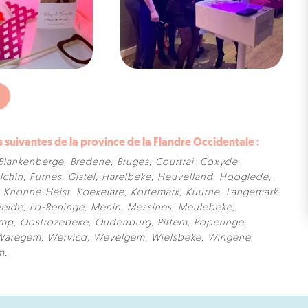
uivantes de la province de la Flandre Occidentale :
Blankenberge
,
Bredene
,
Bruges
,
Courtrai
,
Coxyde
,
lchin
,
Furnes
,
Gistel
,
Harelbeke
,
Heuvelland
,
Hooglede
,
,
Knonne-Heist
,
Koekelare
,
Kortemark
,
Kuurne
,
Langemark-
velde
,
Lo-Reninge
,
Menin
,
Messines
,
Meulebeke
,
amp
,
Oostrozebeke
,
Oudenburg
,
Pittem
,
Poperinge
,
Waregem
,
Wervicq
,
Wevelgem
,
Wielsbeke
,
Wingene
,
m
.