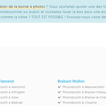
ation de la borne à photos
? Vous souhaitez ajuster une des f
ofessionnel ou public et souhaitez louer la box pour une plu
té comme la nôtre ? TOUT EST POSSIBLE ! Envoyez-nous votre d
 Flamand
Brabant Wallon
ooth à Aerschot
Photobooth à Beauvechain
ooth à Affligem
Photobooth à Braine-l'Alleu
ooth à Asse
Photobooth à Braine-le-Ch
ooth à Beersel
Photobooth à Chastre