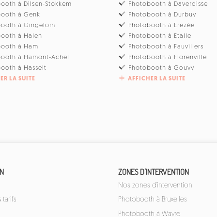
ooth à Dilsen-Stokkem
Photobooth à Daverdisse
booth à Genk
Photobooth à Durbuy
booth à Gingelom
Photobooth à Erezée
ooth à Halen
Photobooth à Etalle
booth à Ham
Photobooth à Fauvillers
booth à Hamont-Achel
Photobooth à Florenville
ooth à Hasselt
Photobooth à Gouvy
ER LA SUITE
AFFICHER LA SUITE
ON
ZONES D'INTERVENTION
Nos zones d'intervention
tarifs
Photobooth à Bruxelles
Photobooth à Wavre