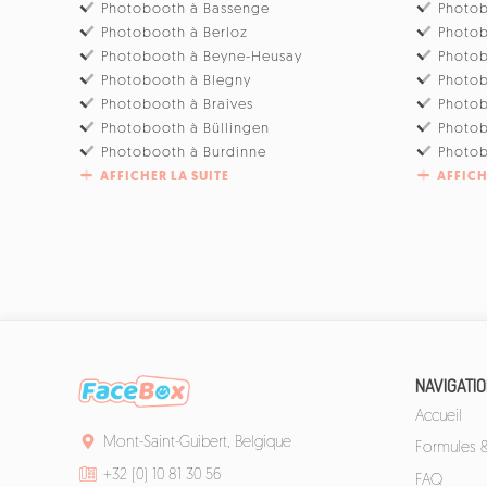
Photobooth à Bassenge
Photob
Photobooth à Berloz
Photo
Photobooth à Beyne-Heusay
Photo
Photobooth à Blegny
Photob
Photobooth à Braives
Photo
Photobooth à Büllingen
Photo
Photobooth à Burdinne
Photob
AFFICHER LA SUITE
AFFICH
NAVIGATI
Accueil
Mont-Saint-Guibert, Belgique
Formules & 
+32 (0) 10 81 30 56
FAQ