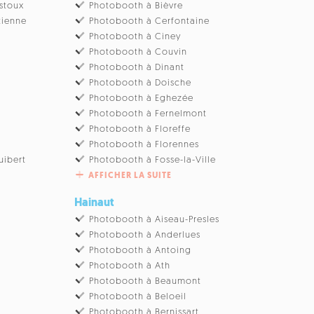
stoux
Photobooth à Bièvre
tienne
Photobooth à Cerfontaine
Photobooth à Ciney
u
Photobooth à Couvin
Photobooth à Dinant
Photobooth à Doische
Photobooth à Eghezée
Photobooth à Fernelmont
Photobooth à Floreffe
Photobooth à Florennes
uibert
Photobooth à Fosse-la-Ville
AFFICHER LA SUITE
Hainaut
Photobooth à Aiseau-Presles
Photobooth à Anderlues
Photobooth à Antoing
Photobooth à Ath
Photobooth à Beaumont
Photobooth à Beloeil
Photobooth à Bernissart