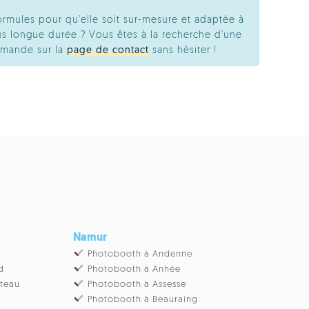
ormules pour qu'elle soit sur-mesure et adaptée à
s longue durée ? Vous êtes à la recherche d'une
emande sur la
page de contact
sans hésiter !
Namur
Photobooth à Andenne
d
Photobooth à Anhée
âteau
Photobooth à Assesse
Photobooth à Beauraing