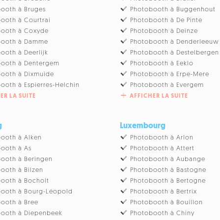
ooth à Bruges
Photobooth à Buggenhout
ooth à Courtrai
Photobooth à De Pinte
booth à Coxyde
Photobooth à Deinze
booth à Damme
Photobooth à Denderleeuw
ooth à Deerlijk
Photobooth à Destelbergen
booth à Dentergem
Photobooth à Eeklo
ooth à Dixmuide
Photobooth à Erpe-Mere
ooth à Espierres-Helchin
Photobooth à Evergem
ER LA SUITE
AFFICHER LA SUITE
g
Luxembourg
ooth à Alken
Photobooth à Arlon
ooth à As
Photobooth à Attert
ooth à Beringen
Photobooth à Aubange
ooth à Bilzen
Photobooth à Bastogne
ooth à Bocholt
Photobooth à Bertogne
ooth à Bourg-Léopold
Photobooth à Bertrix
ooth à Bree
Photobooth à Bouillon
booth à Diepenbeek
Photobooth à Chiny