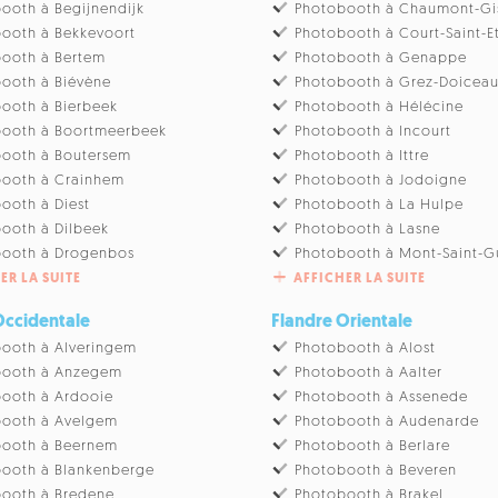
ooth à Begijnendijk
Photobooth à Chaumont-Gi
ooth à Bekkevoort
Photobooth à Court-Saint-E
ooth à Bertem
Photobooth à Genappe
ooth à Biévène
Photobooth à Grez-Doicea
ooth à Bierbeek
Photobooth à Hélécine
booth à Boortmeerbeek
Photobooth à Incourt
ooth à Boutersem
Photobooth à Ittre
booth à Crainhem
Photobooth à Jodoigne
ooth à Diest
Photobooth à La Hulpe
ooth à Dilbeek
Photobooth à Lasne
booth à Drogenbos
Photobooth à Mont-Saint-G
ER LA SUITE
AFFICHER LA SUITE
Occidentale
Flandre Orientale
ooth à Alveringem
Photobooth à Alost
booth à Anzegem
Photobooth à Aalter
ooth à Ardooie
Photobooth à Assenede
booth à Avelgem
Photobooth à Audenarde
booth à Beernem
Photobooth à Berlare
ooth à Blankenberge
Photobooth à Beveren
ooth à Bredene
Photobooth à Brakel