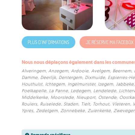
PLUS D'INFORMATIONS
JE RÉSERVE MA FACEBOX
Nous nous déplaçons également dans les communes s
Alveringem
,
Anzegem
,
Ardooie
,
Avelgem
,
Beernem
,
Damme
,
Deerlijk
,
Dentergem
,
Dixmuide
,
Espierres-He
Houthulst
,
Ichtegem
,
Ingelmunster
,
Izegem
,
Jabbeke
Poelkapelle
,
La Panne
,
Ledegem
,
Lendelede
,
Lichter
Middelkerke
,
Moorslede
,
Nieuport
,
Ostende
,
Oostk
Roulers
,
Ruiselede
,
Staden
,
Tielt
,
Torhout
,
Vleteren
,
Ypres
,
Zedelgem
,
Zonnebeke
,
Zuienkerke
,
Zwevege