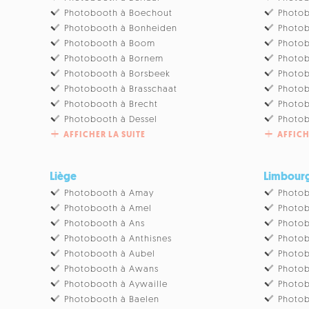
Photobooth à Boechout
Photob
Photobooth à Bonheiden
Photob
Photobooth à Boom
Photo
Photobooth à Bornem
Photo
Photobooth à Borsbeek
Photob
Photobooth à Brasschaat
Photo
Photobooth à Brecht
Photob
Photobooth à Dessel
Photob
AFFICHER LA SUITE
AFFICH
Liège
Limbour
Photobooth à Amay
Photob
Photobooth à Amel
Photob
Photobooth à Ans
Photob
Photobooth à Anthisnes
Photob
Photobooth à Aubel
Photob
Photobooth à Awans
Photob
Photobooth à Aywaille
Photob
Photobooth à Baelen
Photo