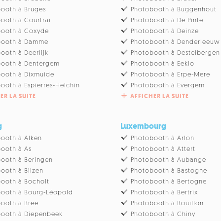
ooth à Bruges
Photobooth à Buggenhout
ooth à Courtrai
Photobooth à De Pinte
booth à Coxyde
Photobooth à Deinze
booth à Damme
Photobooth à Denderleeuw
ooth à Deerlijk
Photobooth à Destelbergen
booth à Dentergem
Photobooth à Eeklo
ooth à Dixmuide
Photobooth à Erpe-Mere
ooth à Espierres-Helchin
Photobooth à Evergem
ER LA SUITE
AFFICHER LA SUITE
g
Luxembourg
ooth à Alken
Photobooth à Arlon
ooth à As
Photobooth à Attert
ooth à Beringen
Photobooth à Aubange
ooth à Bilzen
Photobooth à Bastogne
ooth à Bocholt
Photobooth à Bertogne
ooth à Bourg-Léopold
Photobooth à Bertrix
ooth à Bree
Photobooth à Bouillon
booth à Diepenbeek
Photobooth à Chiny