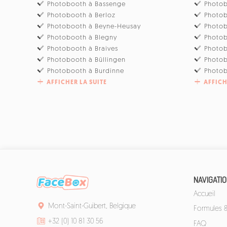
Photobooth à Bassenge
Photob
Photobooth à Berloz
Photo
Photobooth à Beyne-Heusay
Photo
Photobooth à Blegny
Photob
Photobooth à Braives
Photo
Photobooth à Büllingen
Photo
Photobooth à Burdinne
Photob
AFFICHER LA SUITE
AFFICH
NAVIGATI
Accueil
Mont-Saint-Guibert, Belgique
Formules & 
+32 (0) 10 81 30 56
FAQ