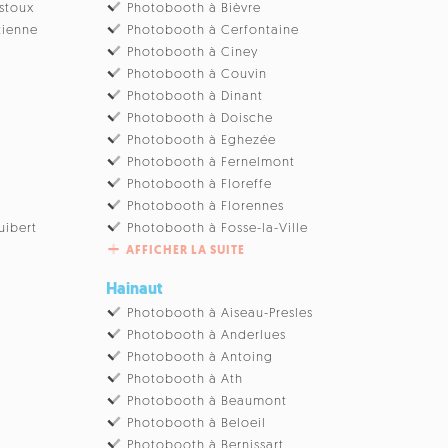
stoux
Photobooth à Bièvre
tienne
Photobooth à Cerfontaine
Photobooth à Ciney
u
Photobooth à Couvin
Photobooth à Dinant
Photobooth à Doische
Photobooth à Eghezée
Photobooth à Fernelmont
Photobooth à Floreffe
Photobooth à Florennes
uibert
Photobooth à Fosse-la-Ville
AFFICHER LA SUITE
Hainaut
Photobooth à Aiseau-Presles
Photobooth à Anderlues
Photobooth à Antoing
Photobooth à Ath
Photobooth à Beaumont
Photobooth à Beloeil
Photobooth à Bernissart