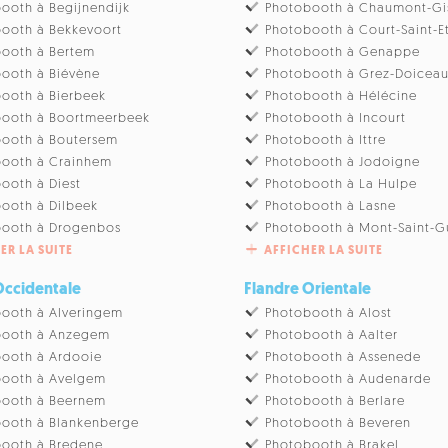
ooth à Begijnendijk
Photobooth à Chaumont-Gi
ooth à Bekkevoort
Photobooth à Court-Saint-E
ooth à Bertem
Photobooth à Genappe
ooth à Biévène
Photobooth à Grez-Doicea
ooth à Bierbeek
Photobooth à Hélécine
booth à Boortmeerbeek
Photobooth à Incourt
ooth à Boutersem
Photobooth à Ittre
booth à Crainhem
Photobooth à Jodoigne
ooth à Diest
Photobooth à La Hulpe
ooth à Dilbeek
Photobooth à Lasne
booth à Drogenbos
Photobooth à Mont-Saint-G
ER LA SUITE
AFFICHER LA SUITE
Occidentale
Flandre Orientale
ooth à Alveringem
Photobooth à Alost
booth à Anzegem
Photobooth à Aalter
ooth à Ardooie
Photobooth à Assenede
booth à Avelgem
Photobooth à Audenarde
booth à Beernem
Photobooth à Berlare
ooth à Blankenberge
Photobooth à Beveren
ooth à Bredene
Photobooth à Brakel