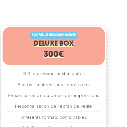
FORMULE RECOMMANDÉE
DELUXE BOX
300€
400 impressions instantanées
Photos illimitées sans impressions
rsonnalisation du décor des impressions
Personnalisation de l'écran de veille
Différents formats combinables
1, 2, 3 ou 4 photos par format
Accessoires fun