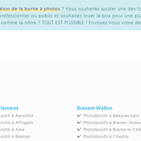
ation de la borne à photos
? Vous souhaitez ajuster une des f
ofessionnel ou public et souhaitez louer la box pour une plu
té comme la nôtre ? TOUT EST POSSIBLE ! Envoyez-nous votre d
 Flamand
Brabant Wallon
ooth à Aerschot
Photobooth à Beauvechain
ooth à Affligem
Photobooth à Braine-l'Alleu
ooth à Asse
Photobooth à Braine-le-Ch
ooth à Beersel
Photobooth à Chastre