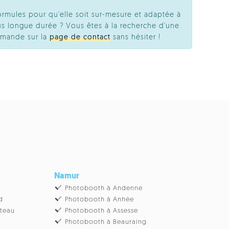
ormules pour qu'elle soit sur-mesure et adaptée à
s longue durée ? Vous êtes à la recherche d'une
emande sur la
page de contact
sans hésiter !
Namur
Photobooth à Andenne
d
Photobooth à Anhée
âteau
Photobooth à Assesse
Photobooth à Beauraing