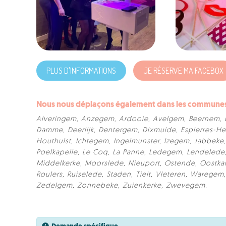
PLUS D'INFORMATIONS
JE RÉSERVE MA FACEBOX
Nous nous déplaçons également dans les communes s
Alveringem
,
Anzegem
,
Ardooie
,
Avelgem
,
Beernem
,
Damme
,
Deerlijk
,
Dentergem
,
Dixmuide
,
Espierres-He
Houthulst
,
Ichtegem
,
Ingelmunster
,
Izegem
,
Jabbeke
Poelkapelle
,
Le Coq
,
La Panne
,
Ledegem
,
Lendelede
Middelkerke
,
Moorslede
,
Nieuport
,
Ostende
,
Oostk
Roulers
,
Ruiselede
,
Staden
,
Tielt
,
Vleteren
,
Waregem
Zedelgem
,
Zonnebeke
,
Zuienkerke
,
Zwevegem
.