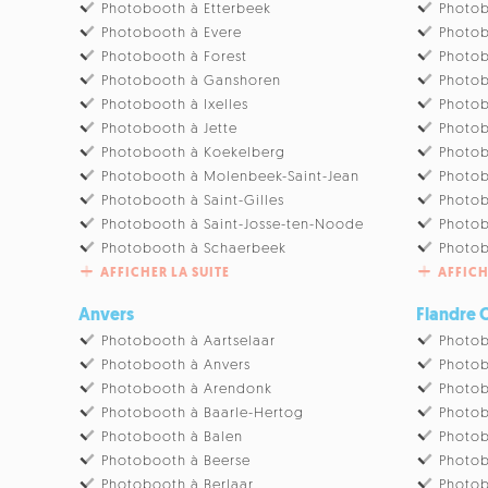
Photobooth à Etterbeek
Photob
Photobooth à Evere
Photob
Photobooth à Forest
Photob
Photobooth à Ganshoren
Photob
Photobooth à Ixelles
Photob
Photobooth à Jette
Photo
Photobooth à Koekelberg
Photob
Photobooth à Molenbeek-Saint-Jean
Photo
Photobooth à Saint-Gilles
Photob
Photobooth à Saint-Josse-ten-Noode
Photob
Photobooth à Schaerbeek
Photo
AFFICHER LA SUITE
AFFICH
Anvers
Flandre 
Photobooth à Aartselaar
Photob
Photobooth à Anvers
Photo
Photobooth à Arendonk
Photob
Photobooth à Baarle-Hertog
Photo
Photobooth à Balen
Photo
Photobooth à Beerse
Photob
Photobooth à Berlaar
Photob