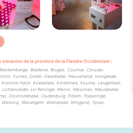
uivantes de la province de la Flandre Occidentale :
Blankenberge
,
Bredene
,
Bruges
,
Courtrai
,
Coxyde
,
lchin
,
Furnes
,
Gistel
,
Harelbeke
,
Heuvelland
,
Hooglede
,
,
Knonne-Heist
,
Koekelare
,
Kortemark
,
Kuurne
,
Langemark-
,
Lichtervelde
,
Lo-Reninge
,
Menin
,
Messines
,
Meulebeke
,
amp
,
Oostrozebeke
,
Oudenburg
,
Pittem
,
Poperinge
,
,
Wervicq
,
Wevelgem
,
Wielsbeke
,
Wingene
,
Ypres
,