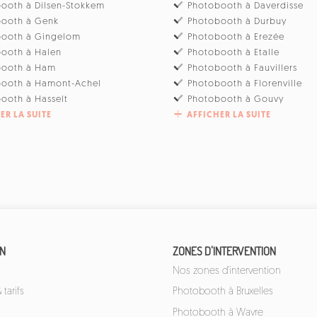
ooth à Dilsen-Stokkem
Photobooth à Daverdisse
booth à Genk
Photobooth à Durbuy
booth à Gingelom
Photobooth à Erezée
ooth à Halen
Photobooth à Etalle
booth à Ham
Photobooth à Fauvillers
booth à Hamont-Achel
Photobooth à Florenville
ooth à Hasselt
Photobooth à Gouvy
ER LA SUITE
AFFICHER LA SUITE
ON
ZONES D'INTERVENTION
Nos zones d'intervention
tarifs
Photobooth à Bruxelles
Photobooth à Wavre