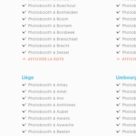
Photobooth à Boechout
Photob
Photobooth à Bonheiden
Photob
Photobooth à Boom
Photo
Photobooth à Bornem
Photo
Photobooth à Borsbeek
Photob
Photobooth à Brasschaat
Photo
Photobooth à Brecht
Photob
Photobooth à Dessel
Photob
AFFICHER LA SUITE
AFFICH
Liège
Limbour
Photobooth à Amay
Photob
Photobooth à Amel
Photob
Photobooth à Ans
Photob
Photobooth à Anthisnes
Photob
Photobooth à Aubel
Photob
Photobooth à Awans
Photob
Photobooth à Aywaille
Photob
Photobooth à Baelen
Photo