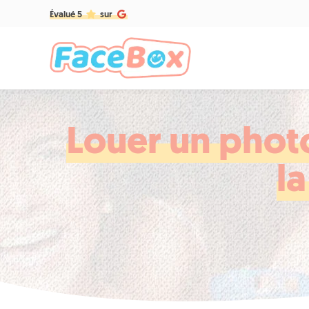
Évalué 5
sur
Louer un phot
l