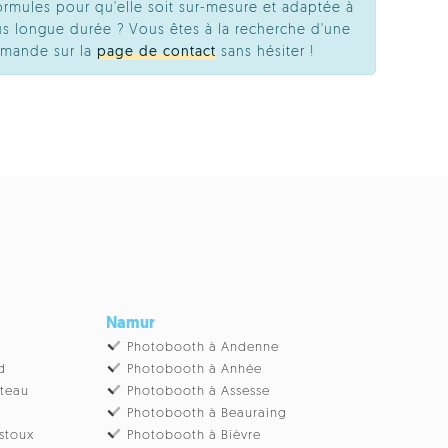
ormules pour qu'elle soit sur-mesure et adaptée à
s longue durée ? Vous êtes à la recherche d'une
emande sur la
page de contact
sans hésiter !
Namur
Photobooth à Andenne
d
Photobooth à Anhée
âteau
Photobooth à Assesse
Photobooth à Beauraing
stoux
Photobooth à Bièvre