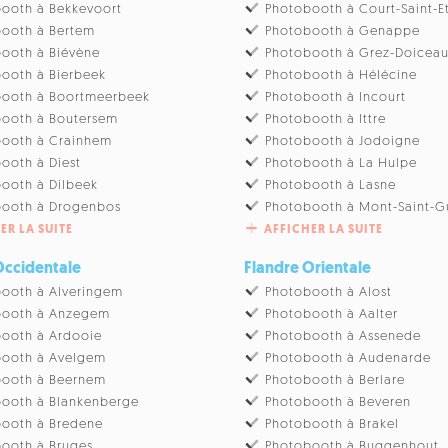
ooth à Bekkevoort
Photobooth à Court-Saint-E
ooth à Bertem
Photobooth à Genappe
ooth à Biévène
Photobooth à Grez-Doicea
ooth à Bierbeek
Photobooth à Hélécine
booth à Boortmeerbeek
Photobooth à Incourt
ooth à Boutersem
Photobooth à Ittre
booth à Crainhem
Photobooth à Jodoigne
ooth à Diest
Photobooth à La Hulpe
ooth à Dilbeek
Photobooth à Lasne
booth à Drogenbos
Photobooth à Mont-Saint-G
ER LA SUITE
AFFICHER LA SUITE
Occidentale
Flandre Orientale
ooth à Alveringem
Photobooth à Alost
booth à Anzegem
Photobooth à Aalter
ooth à Ardooie
Photobooth à Assenede
booth à Avelgem
Photobooth à Audenarde
booth à Beernem
Photobooth à Berlare
ooth à Blankenberge
Photobooth à Beveren
ooth à Bredene
Photobooth à Brakel
ooth à Bruges
Photobooth à Buggenhout