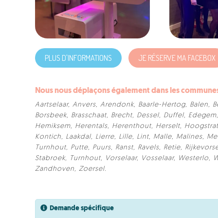
PLUS D'INFORMATIONS
JE RÉSERVE MA FACEBOX
Nous nous déplaçons également dans les communes s
Aartselaar
,
Anvers
,
Arendonk
,
Baarle-Hertog
,
Balen
,
B
Borsbeek
,
Brasschaat
,
Brecht
,
Dessel
,
Duffel
,
Edegem
Hemiksem
,
Herentals
,
Herenthout
,
Herselt
,
Hoogstra
Kontich
,
Laakdal
,
Lierre
,
Lille
,
Lint
,
Malle
,
Malines
,
Me
Turnhout
,
Putte
,
Puurs
,
Ranst
,
Ravels
,
Retie
,
Rijkevors
Stabroek
,
Turnhout
,
Vorselaar
,
Vosselaar
,
Westerlo
,
W
Zandhoven
,
Zoersel
.
Demande spécifique