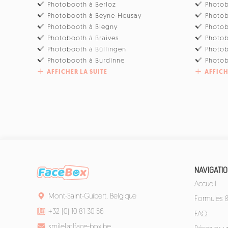
Photobooth à Berloz
Photo
Photobooth à Beyne-Heusay
Photo
Photobooth à Blegny
Photob
Photobooth à Braives
Photo
Photobooth à Büllingen
Photo
Photobooth à Burdinne
Photob
AFFICHER LA SUITE
AFFICH
NAVIGATI
Accueil
Mont-Saint-Guibert, Belgique
Formules & 
+32 (0) 10 81 30 56
FAQ
smile[at]face-box.be