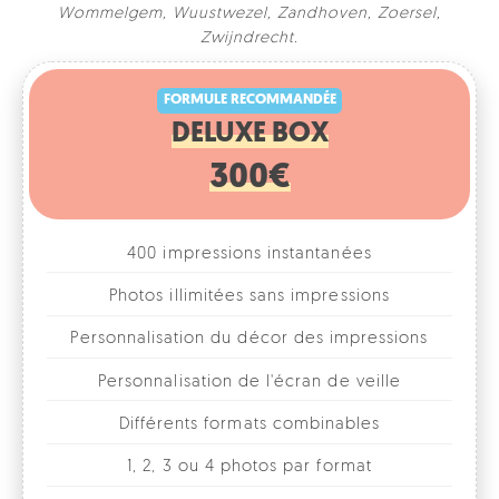
Wommelgem
,
Wuustwezel
,
Zandhoven
,
Zoersel
,
FORMULE RECOMMANDÉE
Zwijndrecht
.
DELUXE BOX
300€
400 impressions instantanées
Photos illimitées sans impressions
Personnalisation du décor des impressions
Personnalisation de l'écran de veille
Différents formats combinables
1, 2, 3 ou 4 photos par format
Accessoires fun
Galerie photos en ligne
Location pour 1 journée/soirée