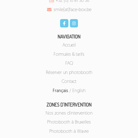
+32 (0) 10 81 30 56
smile[at]face-box.be
NAVIGATION
Accueil
Formules & tarifs
FAQ
Réserver un photobooth
Contact
Français
/
English
ZONES D'INTERVENTION
Nos zones d'intervention
Photobooth à Bruxelles
Photobooth à Wavre