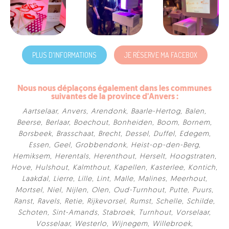
PLUS D'INFORMATIONS
JE RÉSERVE MA FACEBOX
Nous nous déplaçons également dans les communes
suivantes de la province d'Anvers :
Aartselaar
,
Anvers
,
Arendonk
,
Baarle-Hertog
,
Balen
,
Beerse
,
Berlaar
,
Boechout
,
Bonheiden
,
Boom
,
Bornem
,
Borsbeek
,
Brasschaat
,
Brecht
,
Dessel
,
Duffel
,
Edegem
,
Essen
,
Geel
,
Grobbendonk
,
Heist-op-den-Berg
,
Hemiksem
,
Herentals
,
Herenthout
,
Herselt
,
Hoogstraten
,
Hove
,
Hulshout
,
Kalmthout
,
Kapellen
,
Kasterlee
,
Kontich
,
Laakdal
,
Lierre
,
Lille
,
Lint
,
Malle
,
Malines
,
Meerhout
,
Mortsel
,
Niel
,
Nijlen
,
Olen
,
Oud-Turnhout
,
Putte
,
Puurs
,
Ranst
,
Ravels
,
Retie
,
Rijkevorsel
,
Rumst
,
Schelle
,
Schilde
,
Schoten
,
Sint-Amands
,
Stabroek
,
Turnhout
,
Vorselaar
,
Vosselaar
,
Westerlo
,
Wijnegem
,
Willebroek
,