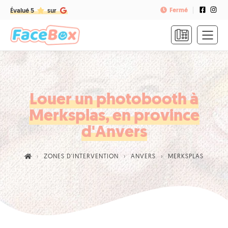
Fermé
Évalué 5
sur
ACCUEIL
FORMULES
&
TARIFS
Louer un photobooth à
Merksplas, en province
FAQ
d'Anvers
CONTACT
ZONES D'INTERVENTION
ANVERS
MERKSPLAS
NOUS
APPELER
RÉSERVER