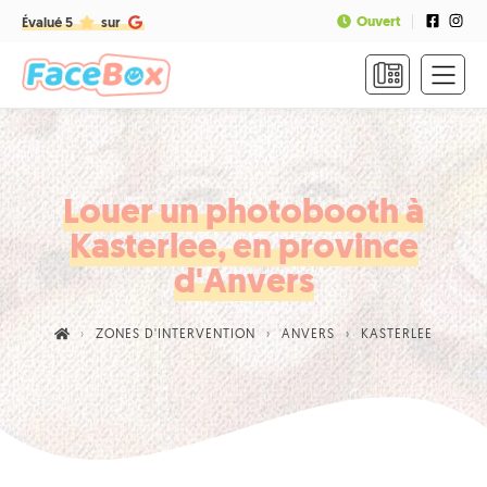
Ouvert
Évalué 5
sur
ACCUEIL
FORMULES
&
TARIFS
Louer un photobooth à
Kasterlee, en province
FAQ
d'Anvers
CONTACT
ZONES D'INTERVENTION
ANVERS
KASTERLEE
NOUS
APPELER
RÉSERVER