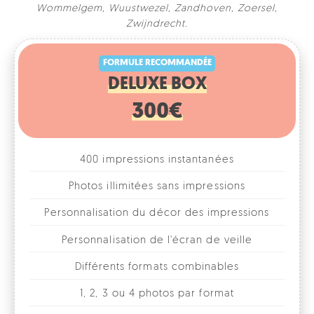
Wommelgem
,
Wuustwezel
,
Zandhoven
,
Zoersel
,
FORMULE RECOMMANDÉE
Zwijndrecht
.
DELUXE BOX
300€
400 impressions instantanées
Photos illimitées sans impressions
Personnalisation du décor des impressions
Personnalisation de l'écran de veille
Différents formats combinables
1, 2, 3 ou 4 photos par format
Accessoires fun
Galerie photos en ligne
Location pour 1 journée/soirée