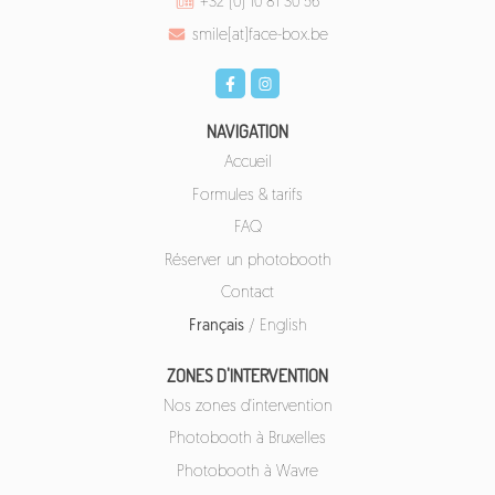
+32 (0) 10 81 30 56
smile[at]face-box.be
NAVIGATION
Accueil
Formules & tarifs
FAQ
Réserver un photobooth
Contact
Français
/
English
ZONES D'INTERVENTION
Nos zones d'intervention
Photobooth à Bruxelles
Photobooth à Wavre