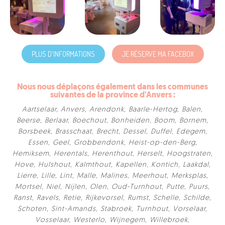
PLUS D'INFORMATIONS
JE RÉSERVE MA FACEBOX
Nous nous déplaçons également dans les communes
suivantes de la province d'Anvers :
Aartselaar
,
Anvers
,
Arendonk
,
Baarle-Hertog
,
Balen
,
Beerse
,
Berlaar
,
Boechout
,
Bonheiden
,
Boom
,
Bornem
,
Borsbeek
,
Brasschaat
,
Brecht
,
Dessel
,
Duffel
,
Edegem
,
Essen
,
Geel
,
Grobbendonk
,
Heist-op-den-Berg
,
Hemiksem
,
Herentals
,
Herenthout
,
Herselt
,
Hoogstraten
,
Hove
,
Hulshout
,
Kalmthout
,
Kapellen
,
Kontich
,
Laakdal
,
Lierre
,
Lille
,
Lint
,
Malle
,
Malines
,
Meerhout
,
Merksplas
,
Mortsel
,
Niel
,
Nijlen
,
Olen
,
Oud-Turnhout
,
Putte
,
Puurs
,
Ranst
,
Ravels
,
Retie
,
Rijkevorsel
,
Rumst
,
Schelle
,
Schilde
,
Schoten
,
Sint-Amands
,
Stabroek
,
Turnhout
,
Vorselaar
,
Vosselaar
,
Westerlo
,
Wijnegem
,
Willebroek
,