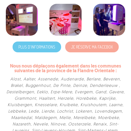
PLUS D'INFORMATIONS
JE RÉSERVE MA FACEBOX
Nous nous déplaçons également dans les communes
suivantes de la province de la Flandre Orientale :
Alost
,
Aalter
,
Assenede
,
Audenarde
,
Berlare
,
Beveren
,
Brakel
,
Buggenhout
,
De Pinte
,
Deinze
,
Denderleeuw
,
Destelbergen
,
Eeklo
,
Erpe-Mere
,
Evergem
,
Gand
,
Gavere
,
Grammont
,
Haaltert
,
Herzele
,
Horebeke
,
Kaprijke
,
Kluisbergen
,
Knesselare
,
Kruibeke
,
Kruishoutem
,
Laarne
,
Lebbeke
,
Lede
,
Lierde
,
Lochrist
,
Lokeren
,
Lovendegem
,
Maarkedal
,
Maldegem
,
Melle
,
Merelbeke
,
Moerbeke
,
Nazareth
,
Nevele
,
Ninove
,
Oosterzele
,
Renaix
,
Sint-
Laureins
,
Sint-Lievens-Houtem
,
Sint-Martens-Latem
,