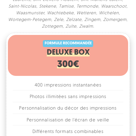
Saint-Nicolas
,
Stekene
,
Tamise
,
Termonde
,
Waarschoot
,
Waasmunster
,
Wachtebeke
,
Wetteren
,
Wichelen
,
Wortegem-Petegem
,
Zele
,
Zelzate
,
Zingem
,
Zomergem
,
FORMULE RECOMMANDÉE
Zottegem
,
Zulte
,
Zwalm
.
DELUXE BOX
300€
400 impressions instantanées
Photos illimitées sans impressions
Personnalisation du décor des impressions
Personnalisation de l'écran de veille
Différents formats combinables
1, 2, 3 ou 4 photos par format
Accessoires fun