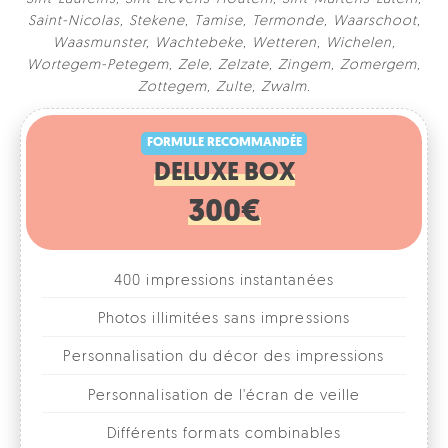
Saint-Nicolas
,
Stekene
,
Tamise
,
Termonde
,
Waarschoot
,
Waasmunster
,
Wachtebeke
,
Wetteren
,
Wichelen
,
Wortegem-Petegem
,
Zele
,
Zelzate
,
Zingem
,
Zomergem
,
FORMULE RECOMMANDÉE
Zottegem
,
Zulte
,
Zwalm
.
DELUXE BOX
300€
400 impressions instantanées
Photos illimitées sans impressions
Personnalisation du décor des impressions
Personnalisation de l'écran de veille
Différents formats combinables
1, 2, 3 ou 4 photos par format
Accessoires fun