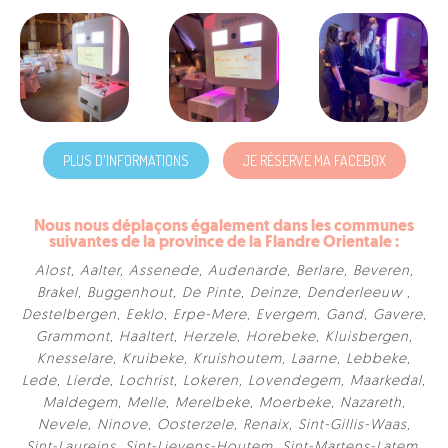
PLUS D'INFORMATIONS
JE RÉSERVE MA FACEBOX
Nous nous déplaçons également dans les communes
suivantes de la province de la Flandre Orientale :
Alost
,
Aalter
,
Assenede
,
Audenarde
,
Berlare
,
Beveren
,
Brakel
,
Buggenhout
,
De Pinte
,
Deinze
,
Denderleeuw
,
Destelbergen
,
Eeklo
,
Erpe-Mere
,
Evergem
,
Gand
,
Gavere
,
Grammont
,
Haaltert
,
Herzele
,
Horebeke
,
Kluisbergen
,
Knesselare
,
Kruibeke
,
Kruishoutem
,
Laarne
,
Lebbeke
,
Lede
,
Lierde
,
Lochrist
,
Lokeren
,
Lovendegem
,
Maarkedal
,
Maldegem
,
Melle
,
Merelbeke
,
Moerbeke
,
Nazareth
,
Nevele
,
Ninove
,
Oosterzele
,
Renaix
,
Sint-Gillis-Waas
,
Sint-Laureins
,
Sint-Lievens-Houtem
,
Sint-Martens-Latem
,