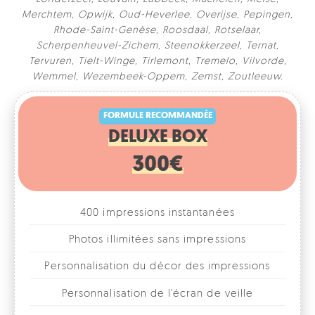
Merchtem
,
Opwijk
,
Oud-Heverlee
,
Overijse
,
Pepingen
,
Rhode-Saint-Genèse
,
Roosdaal
,
Rotselaar
,
Scherpenheuvel-Zichem
,
Steenokkerzeel
,
Ternat
,
Tervuren
,
Tielt-Winge
,
Tirlemont
,
Tremelo
,
Vilvorde
,
FORMULE RECOMMANDÉE
Wemmel
,
Wezembeek-Oppem
,
Zemst
,
Zoutleeuw
.
DELUXE BOX
300€
400 impressions instantanées
Photos illimitées sans impressions
Personnalisation du décor des impressions
Personnalisation de l'écran de veille
Différents formats combinables
1, 2, 3 ou 4 photos par format
Accessoires fun