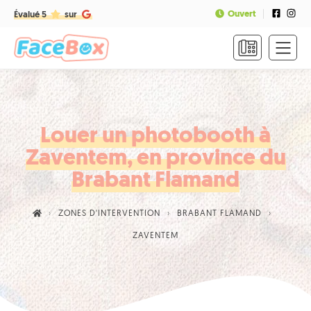
Ouvert
Évalué 5
sur
ACCUEIL
FORMULES
&
TARIFS
Louer un photobooth à
Zaventem, en province du
FAQ
Brabant Flamand
CONTACT
ZONES D'INTERVENTION
BRABANT FLAMAND
NOUS
ZAVENTEM
APPELER
RÉSERVER