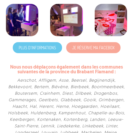
PLUS D'INFORMATIONS
JE RÉSERVE MA FACEBOX
Nous nous déplaçons également dans les communes
suivantes de la province du Brabant Flamand :
Aerschot
,
Affligem
,
Asse
,
Beersel
,
Begijnendijk
,
Bekkevoort
,
Bertem
,
Biévène
,
Bierbeek
,
Boortmeerbeek
,
Boutersem
,
Crainhem
,
Diest
,
Dilbeek
,
Drogenbos
,
Gammerages
,
Geetbets
,
Glabbeek
,
Gooik
,
Grimbergen
,
Haacht
,
Hal
,
Herent
,
Herne
,
Hoegaarden
,
Hoeilaart
,
Holsbeek
,
Huldenberg
,
Kampenhout
,
Chapelle-au-Bois
,
Keerbergen
,
Kortenaken
,
Kortenberg
,
Landen
,
Leeuw-
Saint-Pierre
,
Lennik
,
Liedekerke
,
Linkebeek
,
Linter
,
Londerzeel
,
Louvain
,
Lubbeek
,
Machelen
,
Meise
,