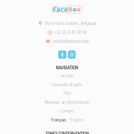
Mont-Saint-Guibert, Belgique
+32 (0) 10 81 30 56
smile[at]face-box.be
NAVIGATION
Accueil
Formules & tarifs
FAQ
Réserver un photobooth
Contact
Français
/
English
ZONES D'INTERVENTION