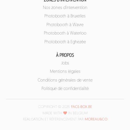
Nos zones d'intervention
Photobooth à Bruxelles
Photobooth à Wavre
Photobooth à Waterloo
Photobooth à Eghezée
À PROPOS
Jobs
Mentions légales
Conditions générales de vente
Politique de confidentialité
COPYRIGHT © 2026
FACE-BOX.BE
MADE WITH
IN BELGIUM
RÉALISATION ET RÉFÉRENCEMENT PAR
MOREAU&CO