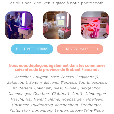
les plus beaux souvenirs grâce à notre photobooth.
PLUS D'INFORMATIONS
JE RÉSERVE MA FACEBOX
Nous nous déplaçons également dans les communes
suivantes de la province du Brabant Flamand :
Aerschot
,
Affligem
,
Asse
,
Beersel
,
Begijnendijk
,
Bekkevoort
,
Bertem
,
Biévène
,
Bierbeek
,
Boortmeerbeek
,
Boutersem
,
Crainhem
,
Diest
,
Dilbeek
,
Drogenbos
,
Gammerages
,
Geetbets
,
Glabbeek
,
Gooik
,
Grimbergen
,
Haacht
,
Hal
,
Herent
,
Herne
,
Hoegaarden
,
Hoeilaart
,
Holsbeek
,
Huldenberg
,
Kampenhout
,
Keerbergen
,
Kortenaken
,
Kortenberg
,
Landen
,
Leeuw-Saint-Pierre
,