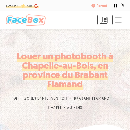
Fermé
Évalué 5
sur
ACCUEIL
FORMULES
&
TARIFS
Louer un photobooth à
Chapelle-au-Bois, en
FAQ
province du Brabant
CONTACT
Flamand
NOUS
ZONES D'INTERVENTION
BRABANT FLAMAND
APPELER
CHAPELLE-AU-BOIS
RÉSERVER