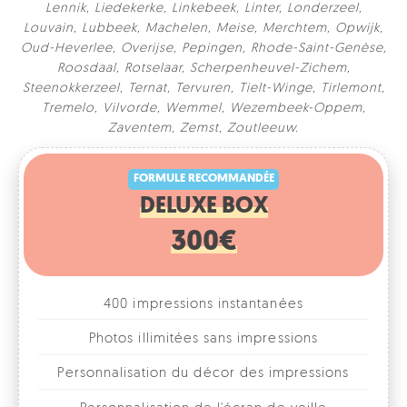
Lennik
,
Liedekerke
,
Linkebeek
,
Linter
,
Londerzeel
,
Louvain
,
Lubbeek
,
Machelen
,
Meise
,
Merchtem
,
Opwijk
,
Oud-Heverlee
,
Overijse
,
Pepingen
,
Rhode-Saint-Genèse
,
Roosdaal
,
Rotselaar
,
Scherpenheuvel-Zichem
,
Steenokkerzeel
,
Ternat
,
Tervuren
,
Tielt-Winge
,
Tirlemont
,
Tremelo
,
Vilvorde
,
Wemmel
,
Wezembeek-Oppem
,
FORMULE RECOMMANDÉE
Zaventem
,
Zemst
,
Zoutleeuw
.
DELUXE BOX
300€
400 impressions instantanées
Photos illimitées sans impressions
Personnalisation du décor des impressions
Personnalisation de l'écran de veille
Différents formats combinables
1, 2, 3 ou 4 photos par format