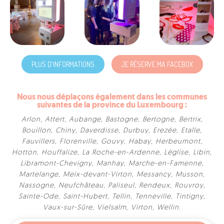
PLUS D'INFORMATIONS
JE RÉSERVE MA FACEBOX
Nous nous déplaçons également dans les communes
suivantes de la province du Luxembourg :
Arlon
,
Attert
,
Aubange
,
Bastogne
,
Bertogne
,
Bertrix
,
Bouillon
,
Chiny
,
Daverdisse
,
Durbuy
,
Erezée
,
Etalle
,
Fauvillers
,
Florenville
,
Gouvy
,
Habay
,
Herbeumont
,
Hotton
,
Houffalize
,
La Roche-en-Ardenne
,
Léglise
,
Libin
,
Libramont-Chevigny
,
Manhay
,
Marche-en-Famenne
,
Martelange
,
Meix-devant-Virton
,
Messancy
,
Musson
,
Nassogne
,
Neufchâteau
,
Paliseul
,
Rendeux
,
Rouvroy
,
Sainte-Ode
,
Saint-Hubert
,
Tellin
,
Tenneville
,
Tintigny
,
FORMULE RECOMMANDÉE
Vaux-sur-Sûre
,
Vielsalm
,
Virton
,
Wellin
.
DELUXE BOX