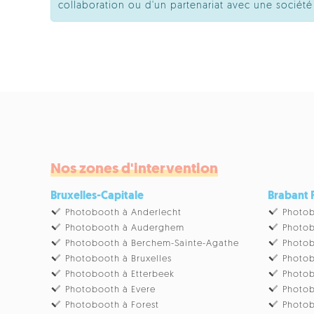
collaboration ou d'un partenariat avec une socié
Nos zones d'intervention
Bruxelles-Capitale
Brabant
Photobooth à Anderlecht
Photob
Photobooth à Auderghem
Photob
Photobooth à Berchem-Sainte-Agathe
Photob
Photobooth à Bruxelles
Photob
Photobooth à Etterbeek
Photob
Photobooth à Evere
Photob
Photobooth à Forest
Photob