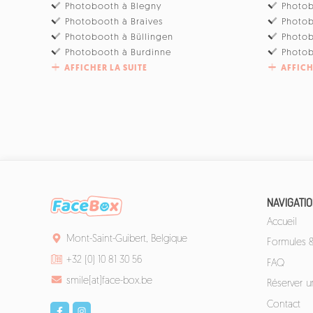
Photobooth à Blegny
Photob
Photobooth à Braives
Photo
Photobooth à Büllingen
Photo
Photobooth à Burdinne
Photob
AFFICHER LA SUITE
AFFICH
NAVIGATI
Accueil
Mont-Saint-Guibert, Belgique
Formules & 
+32 (0) 10 81 30 56
FAQ
smile[at]face-box.be
Réserver 
Contact