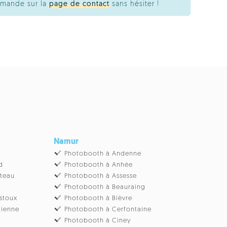
emande sur la
page de contact
sans hésiter !
Namur
Photobooth à Andenne
d
Photobooth à Anhée
âteau
Photobooth à Assesse
Photobooth à Beauraing
stoux
Photobooth à Bièvre
tienne
Photobooth à Cerfontaine
Photobooth à Ciney