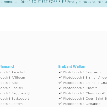
té comme la nôtre ? TOUT EST POSSIBLE ! Envoyez-nous votre d
 Flamand
Brabant Wallon
ooth à Aerschot
Photobooth à Beauvechain
ooth à Affligem
Photobooth à Braine-l'Alleu
ooth à Asse
Photobooth à Braine-le-Ch
ooth à Beersel
Photobooth à Chastre
ooth à Begijnendijk
Photobooth à Chaumont-Gi
ooth à Bekkevoort
Photobooth à Court-Saint-E
ooth à Bertem
Photobooth à Genappe