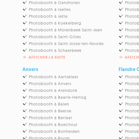
Photobooth à Ganshoren
Photob
Photobooth à Ixelles
Photob
Photobooth à Jette
Photo
Photobooth à Koekelberg
Photob
Photobooth à Molenbeek-Saint-Jean
Photo
Photobooth à Saint-Gilles
Photob
Photobooth à Saint-Josse-ten-Noode
Photob
Photobooth à Schaerbeek
Photo
AFFICHER LA SUITE
AFFICH
Anvers
Flandre 
Photobooth à Aartselaar
Photob
Photobooth à Anvers
Photo
Photobooth à Arendonk
Photob
Photobooth à Baarle-Hertog
Photo
Photobooth à Balen
Photo
Photobooth à Beerse
Photob
Photobooth à Berlaar
Photob
Photobooth à Boechout
Photob
Photobooth à Bonheiden
Photob
Photobooth à Boom
Photo