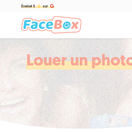
Évalué 5
sur
Louer un phot