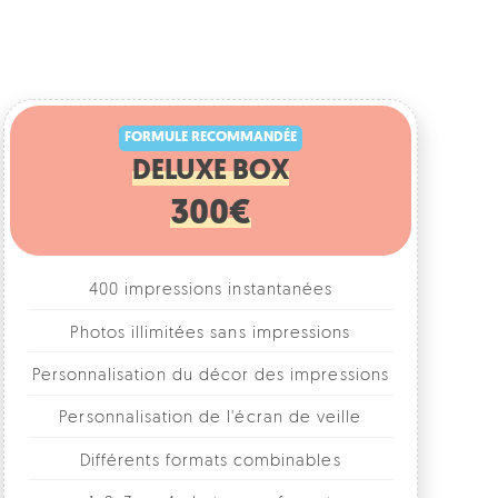
FORMULE RECOMMANDÉE
DELUXE BOX
300€
400 impressions instantanées
Photos illimitées sans impressions
rsonnalisation du décor des impressions
Personnalisation de l'écran de veille
Différents formats combinables
1, 2, 3 ou 4 photos par format
Accessoires fun