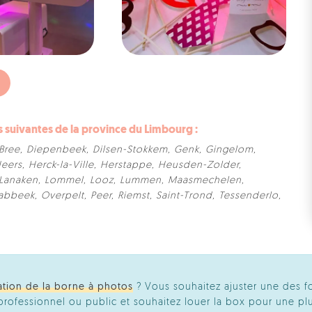
suivantes de la province du Limbourg :
Bree
,
Diepenbeek
,
Dilsen-Stokkem
,
Genk
,
Gingelom
,
eers
,
Herck-la-Ville
,
Herstappe
,
Heusden-Zolder
,
Lanaken
,
Lommel
,
Looz
,
Lummen
,
Maasmechelen
,
abbeek
,
Overpelt
,
Peer
,
Riemst
,
Saint-Trond
,
Tessenderlo
,
ation de la borne à photos
? Vous souhaitez ajuster une des f
ofessionnel ou public et souhaitez louer la box pour une plu