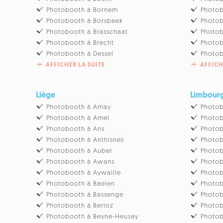
Photobooth à Bornem
Photo
Photobooth à Borsbeek
Photob
Photobooth à Brasschaat
Photo
Photobooth à Brecht
Photob
Photobooth à Dessel
Photob
AFFICHER LA SUITE
AFFICH
Liège
Limbour
Photobooth à Amay
Photob
Photobooth à Amel
Photob
Photobooth à Ans
Photob
Photobooth à Anthisnes
Photob
Photobooth à Aubel
Photob
Photobooth à Awans
Photob
Photobooth à Aywaille
Photob
Photobooth à Baelen
Photo
Photobooth à Bassenge
Photob
Photobooth à Berloz
Photo
Photobooth à Beyne-Heusay
Photo