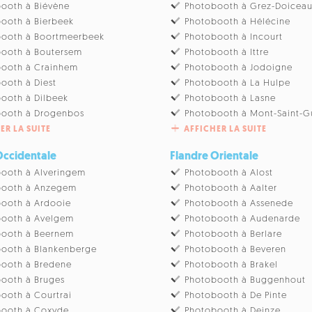
ooth à Biévène
Photobooth à Grez-Doicea
ooth à Bierbeek
Photobooth à Hélécine
booth à Boortmeerbeek
Photobooth à Incourt
ooth à Boutersem
Photobooth à Ittre
booth à Crainhem
Photobooth à Jodoigne
ooth à Diest
Photobooth à La Hulpe
ooth à Dilbeek
Photobooth à Lasne
booth à Drogenbos
Photobooth à Mont-Saint-G
ER LA SUITE
AFFICHER LA SUITE
Occidentale
Flandre Orientale
ooth à Alveringem
Photobooth à Alost
booth à Anzegem
Photobooth à Aalter
ooth à Ardooie
Photobooth à Assenede
booth à Avelgem
Photobooth à Audenarde
booth à Beernem
Photobooth à Berlare
ooth à Blankenberge
Photobooth à Beveren
ooth à Bredene
Photobooth à Brakel
ooth à Bruges
Photobooth à Buggenhout
ooth à Courtrai
Photobooth à De Pinte
booth à Coxyde
Photobooth à Deinze