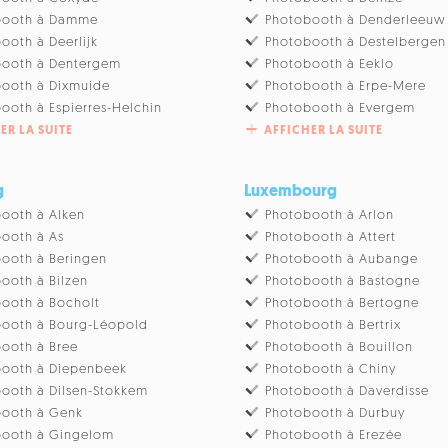
booth à Damme
Photobooth à Denderleeuw
ooth à Deerlijk
Photobooth à Destelbergen
booth à Dentergem
Photobooth à Eeklo
ooth à Dixmuide
Photobooth à Erpe-Mere
ooth à Espierres-Helchin
Photobooth à Evergem
ER LA SUITE
AFFICHER LA SUITE
g
Luxembourg
ooth à Alken
Photobooth à Arlon
ooth à As
Photobooth à Attert
ooth à Beringen
Photobooth à Aubange
ooth à Bilzen
Photobooth à Bastogne
ooth à Bocholt
Photobooth à Bertogne
ooth à Bourg-Léopold
Photobooth à Bertrix
ooth à Bree
Photobooth à Bouillon
booth à Diepenbeek
Photobooth à Chiny
ooth à Dilsen-Stokkem
Photobooth à Daverdisse
booth à Genk
Photobooth à Durbuy
booth à Gingelom
Photobooth à Erezée