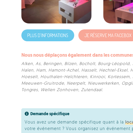
PLUS D'INFORMATIONS
JE RÉSERVE MA FACEBOX
Nous nous déplaçons également dans les communes 
Alken
,
As
,
Beringen
,
Bilzen
,
Bocholt
,
Bourg-Léopold
,
Halen
,
Ham
,
Hamont-Achel
,
Hasselt
,
Hechtel-Eksel
,
H
Hoeselt
,
Houthalen-Helchteren
,
Kinrooi
,
Kortessem
,
Meeuwen-Gruitrode
,
Neerpelt
,
Nieuwerkerken
,
Opgl
Tongres
,
Wellen Zonhoven
,
Zutendaal
.
Demande spécifique
Vous avez une demande spécifique quant à la
loc
votre événement ? Vous organisez un événement pr