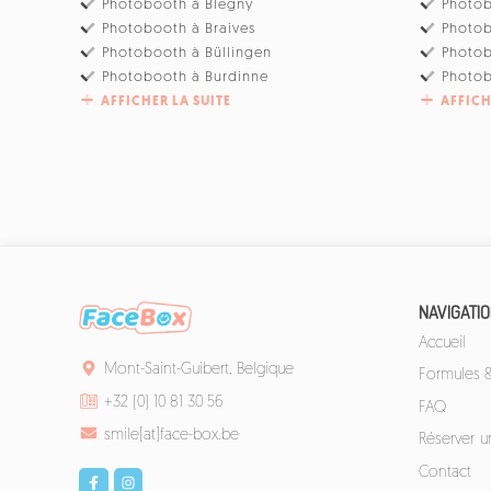
Photobooth à Blegny
Photob
Photobooth à Braives
Photo
Photobooth à Büllingen
Photo
Photobooth à Burdinne
Photob
AFFICHER LA SUITE
AFFICH
NAVIGATI
Accueil
Mont-Saint-Guibert, Belgique
Formules & 
+32 (0) 10 81 30 56
FAQ
smile[at]face-box.be
Réserver 
Contact