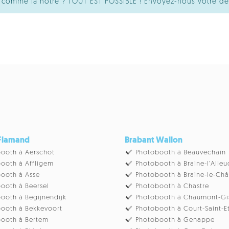
té comme la nôtre ? TOUT EST POSSIBLE ! Envoyez-nous votre d
 Flamand
Brabant Wallon
ooth à Aerschot
Photobooth à Beauvechain
ooth à Affligem
Photobooth à Braine-l'Alleu
ooth à Asse
Photobooth à Braine-le-Ch
ooth à Beersel
Photobooth à Chastre
ooth à Begijnendijk
Photobooth à Chaumont-Gi
ooth à Bekkevoort
Photobooth à Court-Saint-E
ooth à Bertem
Photobooth à Genappe