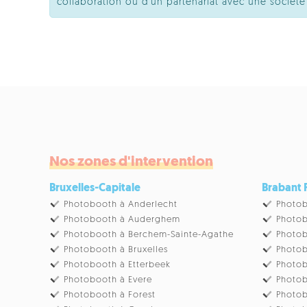
collaboration ou d'un partenariat avec une socié
Nos zones d'intervention
Bruxelles-Capitale
Brabant
Photobooth à Anderlecht
Photob
Photobooth à Auderghem
Photob
Photobooth à Berchem-Sainte-Agathe
Photob
Photobooth à Bruxelles
Photob
Photobooth à Etterbeek
Photob
Photobooth à Evere
Photob
Photobooth à Forest
Photob