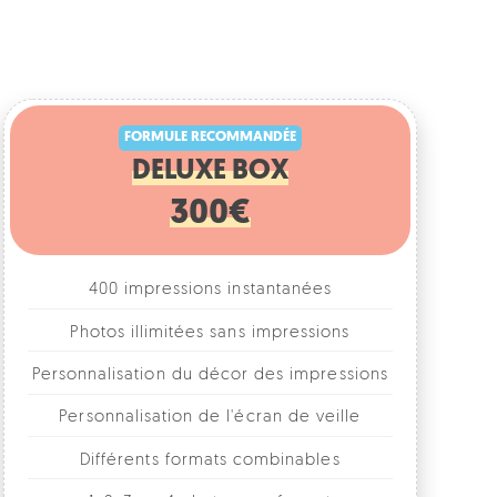
FORMULE RECOMMANDÉE
DELUXE BOX
300€
400 impressions instantanées
Photos illimitées sans impressions
rsonnalisation du décor des impressions
Personnalisation de l'écran de veille
Différents formats combinables
1, 2, 3 ou 4 photos par format
Accessoires fun