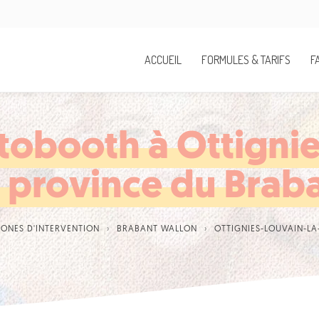
ACCUEIL
FORMULES & TARIFS
F
tobooth à Ottignie
 province du Brab
ZONES D'INTERVENTION
BRABANT WALLON
OTTIGNIES-LOUVAIN-L