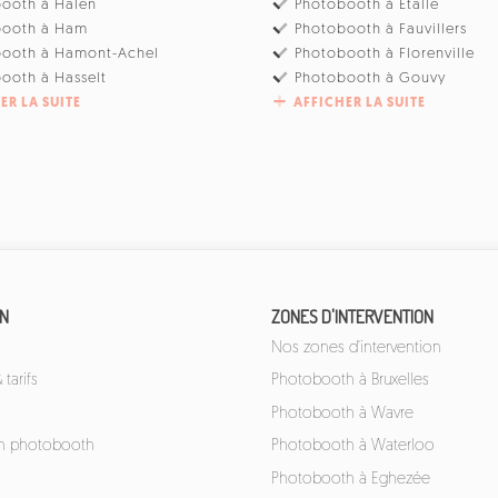
ooth à Halen
Photobooth à Etalle
booth à Ham
Photobooth à Fauvillers
booth à Hamont-Achel
Photobooth à Florenville
ooth à Hasselt
Photobooth à Gouvy
ER LA SUITE
AFFICHER LA SUITE
ON
ZONES D'INTERVENTION
Nos zones d'intervention
tarifs
Photobooth à Bruxelles
Photobooth à Wavre
un photobooth
Photobooth à Waterloo
Photobooth à Eghezée