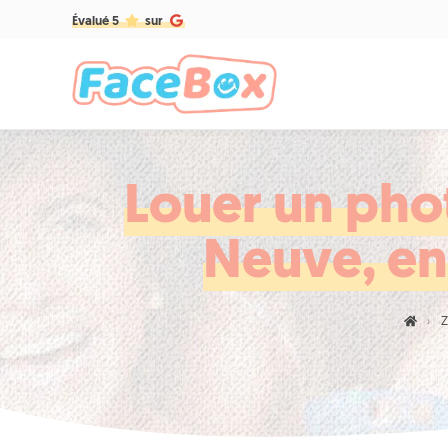
Évalué 5
sur
Louer un pho
Neuve, en