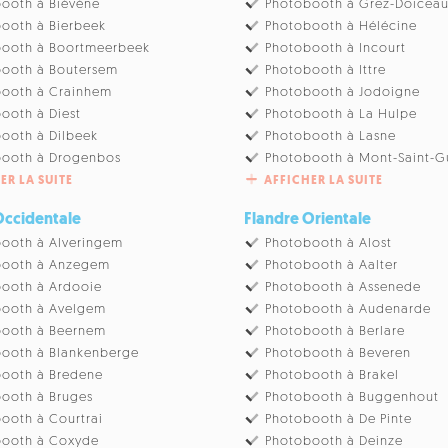
ooth à Biévène
Photobooth à Grez-Doicea
ooth à Bierbeek
Photobooth à Hélécine
booth à Boortmeerbeek
Photobooth à Incourt
ooth à Boutersem
Photobooth à Ittre
booth à Crainhem
Photobooth à Jodoigne
ooth à Diest
Photobooth à La Hulpe
ooth à Dilbeek
Photobooth à Lasne
booth à Drogenbos
Photobooth à Mont-Saint-G
ER LA SUITE
AFFICHER LA SUITE
Occidentale
Flandre Orientale
ooth à Alveringem
Photobooth à Alost
booth à Anzegem
Photobooth à Aalter
ooth à Ardooie
Photobooth à Assenede
booth à Avelgem
Photobooth à Audenarde
booth à Beernem
Photobooth à Berlare
ooth à Blankenberge
Photobooth à Beveren
ooth à Bredene
Photobooth à Brakel
ooth à Bruges
Photobooth à Buggenhout
ooth à Courtrai
Photobooth à De Pinte
booth à Coxyde
Photobooth à Deinze