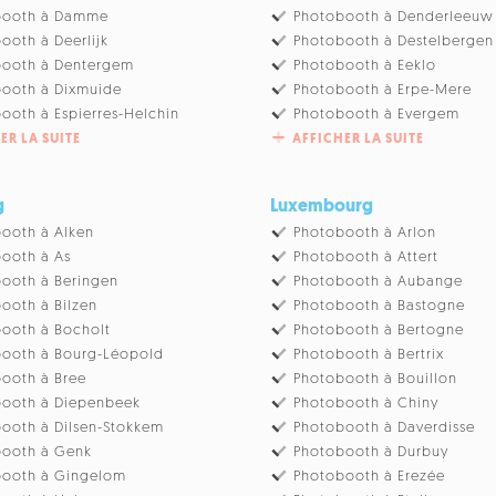
booth à Damme
Photobooth à Denderleeuw
ooth à Deerlijk
Photobooth à Destelbergen
booth à Dentergem
Photobooth à Eeklo
ooth à Dixmuide
Photobooth à Erpe-Mere
ooth à Espierres-Helchin
Photobooth à Evergem
ER LA SUITE
AFFICHER LA SUITE
g
Luxembourg
ooth à Alken
Photobooth à Arlon
ooth à As
Photobooth à Attert
ooth à Beringen
Photobooth à Aubange
ooth à Bilzen
Photobooth à Bastogne
ooth à Bocholt
Photobooth à Bertogne
ooth à Bourg-Léopold
Photobooth à Bertrix
ooth à Bree
Photobooth à Bouillon
booth à Diepenbeek
Photobooth à Chiny
ooth à Dilsen-Stokkem
Photobooth à Daverdisse
booth à Genk
Photobooth à Durbuy
booth à Gingelom
Photobooth à Erezée