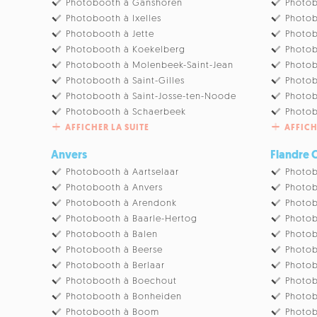
Photobooth à Ganshoren
Photob
Photobooth à Ixelles
Photob
Photobooth à Jette
Photo
Photobooth à Koekelberg
Photob
Photobooth à Molenbeek-Saint-Jean
Photo
Photobooth à Saint-Gilles
Photob
Photobooth à Saint-Josse-ten-Noode
Photob
Photobooth à Schaerbeek
Photo
AFFICHER LA SUITE
AFFICH
Anvers
Flandre 
Photobooth à Aartselaar
Photob
Photobooth à Anvers
Photo
Photobooth à Arendonk
Photob
Photobooth à Baarle-Hertog
Photo
Photobooth à Balen
Photo
Photobooth à Beerse
Photob
Photobooth à Berlaar
Photob
Photobooth à Boechout
Photob
Photobooth à Bonheiden
Photob
Photobooth à Boom
Photo