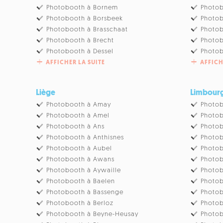
Photobooth à Bornem
Photo
Photobooth à Borsbeek
Photob
Photobooth à Brasschaat
Photo
Photobooth à Brecht
Photob
Photobooth à Dessel
Photob
AFFICHER LA SUITE
AFFICH
Liège
Limbour
Photobooth à Amay
Photob
Photobooth à Amel
Photob
Photobooth à Ans
Photob
Photobooth à Anthisnes
Photob
Photobooth à Aubel
Photob
Photobooth à Awans
Photob
Photobooth à Aywaille
Photob
Photobooth à Baelen
Photo
Photobooth à Bassenge
Photob
Photobooth à Berloz
Photo
Photobooth à Beyne-Heusay
Photo