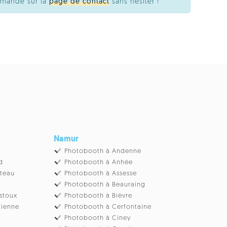
emande sur la
page de contact
sans hésiter !
Namur
Photobooth à Andenne
d
Photobooth à Anhée
âteau
Photobooth à Assesse
Photobooth à Beauraing
stoux
Photobooth à Bièvre
tienne
Photobooth à Cerfontaine
Photobooth à Ciney