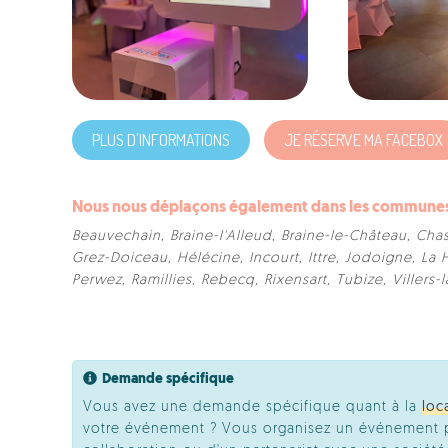
PLUS D'INFORMATIONS
JE RÉSERVE MA FACEBOX
Nous nous déplaçons également dans les communes s
Beauvechain
,
Braine-l'Alleud
,
Braine-le-Château
,
Chas
Grez-Doiceau
,
Hélécine
,
Incourt
,
Ittre
,
Jodoigne
,
La 
Perwez
,
Ramillies
,
Rebecq
,
Rixensart
,
Tubize
,
Villers-l
Demande spécifique
Vous avez une demande spécifique quant à la
loc
votre événement ? Vous organisez un événement pr