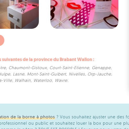
uivantes de la province du Brabant Wallon :
tre
,
Chaumont-Gistoux
,
Court-Saint-Etienne
,
Genappe
,
Hulpe
,
Lasne
,
Mont-Saint-Guibert
,
Nivelles
,
Orp-Jauche
,
a-Ville
,
Walhain
,
Waterloo
,
Wavre
.
ation de la borne à photos
? Vous souhaitez ajuster une des f
ofessionnel ou public et souhaitez louer la box pour une plu